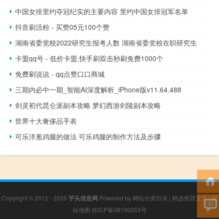
中国女排里约夺冠纪实的主要内容 里约中国女排冠军名单
抖音刷活粉 - 买赞05元100个赞
湖南省委党校2022研究生报考人数 湖南省委党校在职研究生
卡盟qq号 - 低价卡盟,快手刷双击秒刷免费1000个
免费刷说说 - qq点赞口口商城
三期内必中一期_智能AI深度解析_iPhone版v11.64.488
剑灵初代昆仑派副本攻略 梦幻西游剑陵副本攻略
世界十大奢侈品手表
可乐洋葱鸡腿的做法 可乐鸡腿的制作方法及步骤
Copyright © 2012 - 2026
芋头信息网
Powered by
网站分类目录
|
精选推荐文章
|
网
站地图
桂ICP备08100253号