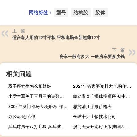
网络标签：
型号
结构胶
胶体
上一篇
适合老人用的12寸平板 平板电脑全新超薄12寸
下一篇
房车一般有多大 一般房车要多少钱
相关问题
双子座女生怎么相处好
2024年管家婆资料大全,吩咐精选解释落实_The85.85.86
小学生写关于三月三的诗歌与图画 三月三绘画作品大全图片
舞动青春广播体操顺序 初中广播体操舞动青春
2004年澳门特马今晚开码_作答解释落实的民间信仰_主页版v433.477
恩施清江船票价格表
办公ppt怎么做
全球十大生物技术公司
乒乓球男子双打几局 乒乓球混双几局几胜制
澳门天天开彩好正版挂牌四不像_百度人工智能_安卓版636.64.643