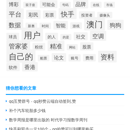
品牌
博彩
可能会
双子座
号码
在线
市场
快手
平台
彩民
彩票
投资者
摄像头
澳门
数据
狗狗
智能
游戏
新奥
时间
用户
空调
社交
球员
的人
的是
管家婆
精准
股票
粉丝
网站
自己的
资料
论文
费用
账号
船票
香港
软件
猜你想看的文章
qq互赞群号 - qq秒赞云端自动签到,赞
补个汽车轮胎多少钱
数学周报是哪里出版的 时代学习报数学周刊
快手刷双击一元100个 - qq的赞可以到哪里购买