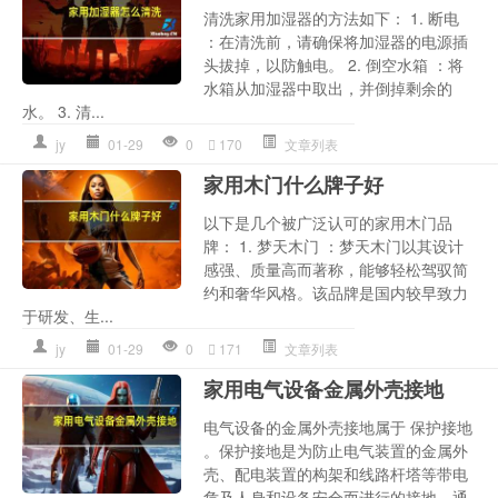
清洗家用加湿器的方法如下： 1. 断电
：在清洗前，请确保将加湿器的电源插
头拔掉，以防触电。 2. 倒空水箱 ：将
水箱从加湿器中取出，并倒掉剩余的
水。 3. 清...
jy
01-29
0
170
文章列表
家用木门什么牌子好
以下是几个被广泛认可的家用木门品
牌： 1. 梦天木门 ：梦天木门以其设计
感强、质量高而著称，能够轻松驾驭简
约和奢华风格。该品牌是国内较早致力
于研发、生...
jy
01-29
0
171
文章列表
家用电气设备金属外壳接地
电气设备的金属外壳接地属于 保护接地
。保护接地是为防止电气装置的金属外
壳、配电装置的构架和线路杆塔等带电
危及人身和设备安全而进行的接地。通