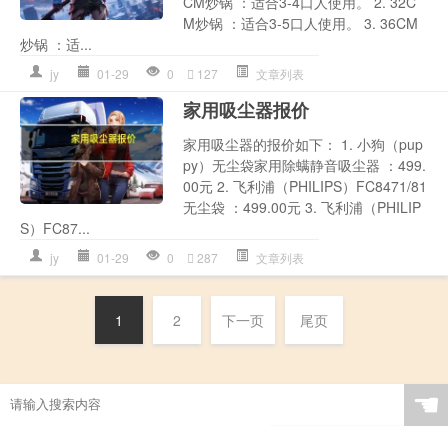
CM炒锅 ：适合3-4口人使用。 2. 32C
M炒锅 ：适合3-5口人使用。 3. 36CM
炒锅 ：适...
jy
01-29
0
127
文章列表
家用吸尘器报价
家用吸尘器的报价如下： 1. 小狗（pup
py）无尘袋家用除螨静音吸尘器 ：499.
00元 2. 飞利浦（PHILIPS）FC8471/81
无尘袋 ：499.00元 3. 飞利浦（PHILIP
S）FC87...
jy
01-29
0
287
文章列表
1
2
下一页
尾页
☚