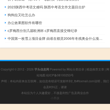
2023陕西中考语文难吗 陕西中考语文作文题目出炉
狗狗拉又吐怎么办
办公效果图软件有哪些
c罗梅西分别几届欧洲杯 c罗梅西直接交锋纪录
中国第一枚雪上项目金牌 由谁在都灵2006年冬残奥会什么项目中斩获 2006冬奥会奖牌榜排名
Copyright © 2012 - 2026
芋头信息网
Powered by
网站分类目录
|
精选推荐文章
|
网
站地图
桂ICP备08100253号
声明：本站内容来自互联网，如信息有错误可发邮件到f_fb#foxmail.com说明，我们
会及时纠正，谢谢
本站仅为个人兴趣爱好，不接盈利性广告及商业合作
小男孩