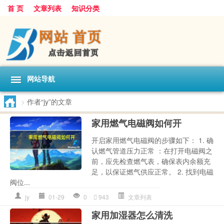
首 页
文章列表
知识分类
网站导航
>
作者“jy”的文章
家用燃气电磁阀如何开
开启家用燃气电磁阀的步骤如下： 1. 确
认燃气管道压力正常 ：在打开电磁阀之
前，应先检查燃气表，确保表内余额充
足，以保证燃气供应正常。 2. 找到电磁
阀位...
jy
01-29
0
943
文章列表
家用加湿器怎么清洗