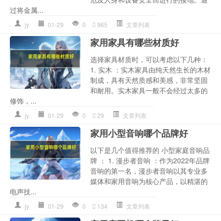
过将金属...
jy
01-29
0
965
文章列表
家用家具有哪些材质好
选择家具材质时，可以考虑以下几种：
1. 实木 ：实木家具由纯天然生长的木材
制成，具有天然质感和美感，非常坚固
和耐用。实木家具一般不会经过太多的
修饰，...
jy
01-29
0
29
文章列表
家用小型音响哪个品牌好
以下是几个值得推荐的 小型家庭音响品
牌 ： 1. 漫步者音响 ：作为2022年品牌
音响的第一名，漫步者音响以其专业多
媒体和家用音响为核心产品，以精湛的
电声技...
jy
01-29
0
134
文章列表