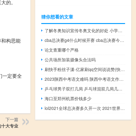
挺大的。
猜你想看的文章
了解冬奥知识宣传冬奥文化的好处 小学生必知冬奥会知识
养和构思能
cba总决赛g4什么时候开赛 cba总决赛今日开赛
论文查重哪个严格
公共场所加装摄像头合法吗
刷快手粉丝子潇-亿家刷qq空间说说赞(快手刷作品子潇网络)
们一定要全
2023陕西中考语文难吗 陕西中考语文作文题目出炉
乒乓球男子双打几局 乒乓球混双几局几胜制
海口至郑州机票价钱多少
lol2021全球总决赛多久开一次 2021世界赛lol赛程表
下一篇
的十大专业