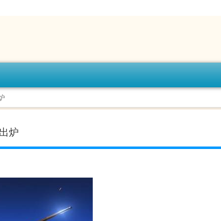
炉
目出炉