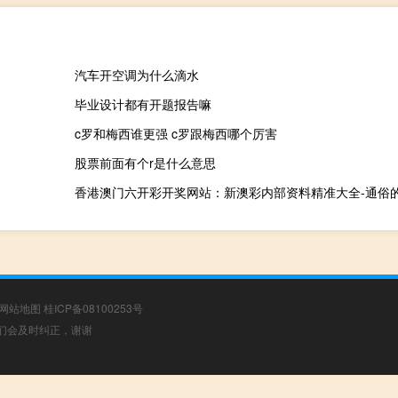
汽车开空调为什么滴水
毕业设计都有开题报告嘛
c罗和梅西谁更强 c罗跟梅西哪个厉害
股票前面有个r是什么意思
网站地图
桂ICP备08100253号
，我们会及时纠正，谢谢