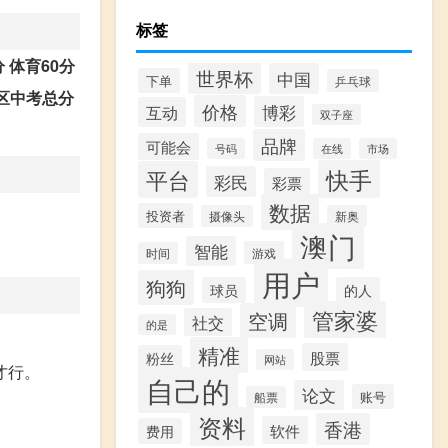
标签
分 体育60分
世界杯
中国
下单
乒乓球
区中考总分
价格
博彩
互动
双子座
品牌
可能会
号码
在线
市场
快手
平台
彩民
彩票
数据
投资者
摄像头
新奥
澳门
智能
游戏
时间
用户
狗狗
球员
的人
管家婆
空调
社交
的是
精准
股票
粉丝
网站
才行。
自己的
论文
账号
船票
资料
香港
软件
费用