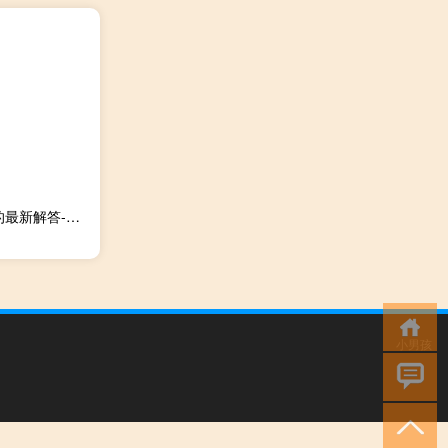
香港澳门六开彩开奖网站：新澳彩内部资料精准大全-通俗的最新解答-382.XM0.7
小男孩