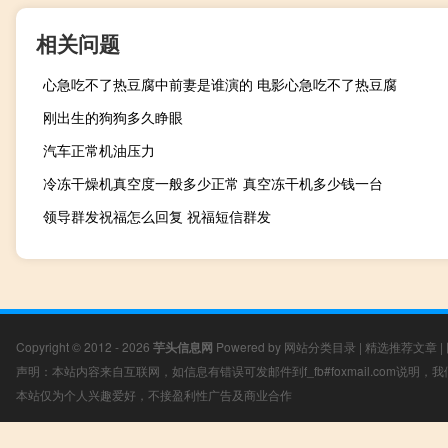
相关问题
心急吃不了热豆腐中前妻是谁演的 电影心急吃不了热豆腐
刚出生的狗狗多久睁眼
汽车正常机油压力
冷冻干燥机真空度一般多少正常 真空冻干机多少钱一台
领导群发祝福怎么回复 祝福短信群发
Copyright © 2012 - 2026
芋头信息网
Powered by
网站分类目录
|
精选推荐文章
|
声明：本站内容来自互联网，如信息有错误可发邮件到f_fb#foxmail.com说明
本站仅为个人兴趣爱好，不接盈利性广告及商业合作