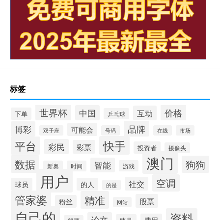
标签
世界杯
价格
中国
互动
下单
乒乓球
品牌
博彩
可能会
双子座
号码
在线
市场
快手
平台
彩民
彩票
投资者
摄像头
澳门
数据
狗狗
智能
游戏
新奥
时间
用户
空调
社交
球员
的人
的是
管家婆
精准
股票
粉丝
网站
自己的
资料
论文
费用