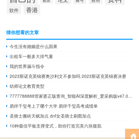
账号
船票
香港
软件
猜你想看的文章
今生没有婚姻是什么因果
出租车一般多大排气量
我的世界漏斗指令
2023斯诺克英锦赛奥沙利文不参加吗 2023斯诺克英锦赛决赛
幼师论文教育类型
7777788888管家婆正版查询_智能AI深度解析_爱采购版v47.08.919
易烊千玺考上了哪个大学 易烊千玺高考成绩单
圣骑士搬砖天赋加点 dnf女圣骑士刷图加点
10种最佳平板支撑变式，助你打造完美六块腹肌