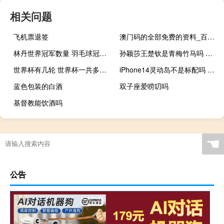
相关问题
飞机票退签
澳门码的全部免费的资料_百度人工智能_安卓版636.64.662
林丹世界冠军数量 羽毛球冠军林丹
孙颖莎王楚钦是青梅竹马吗 孙颖莎住王楚钦的房子
世界杯有几轮 世界杯一共多少天
iPhone14灵动岛不是标配吗 曝iPhone14发布会定档
蓝色包装的白酒
双子座爱唠叨吗
基督教能饮酒吗
☚
公告