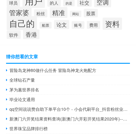
用户
空调
社交
球员
的人
的是
管家婆
精准
股票
粉丝
网站
自己的
资料
论文
费用
账号
船票
香港
软件
猜你想看的文章
冒险岛龙神80做什么任务 冒险岛神龙火炮配方
全球钻石产量
茅为蕙世界排名
毕业论文通用
qq空间说说赞自助下单平台10个 - 小会代刷平台_抖音粉丝业务下单
新澳门六开奖结果资料查询(新澳门六开彩开奖结果2020年)--良心企业，值得支持--V64.57.05
世界珠宝品牌排行榜