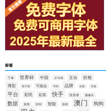
标签
世界杯
价格
中国
互动
下单
乒乓球
品牌
博彩
可能会
双子座
号码
在线
市场
快手
平台
彩民
彩票
投资者
摄像头
澳门
数据
狗狗
智能
游戏
新奥
时间