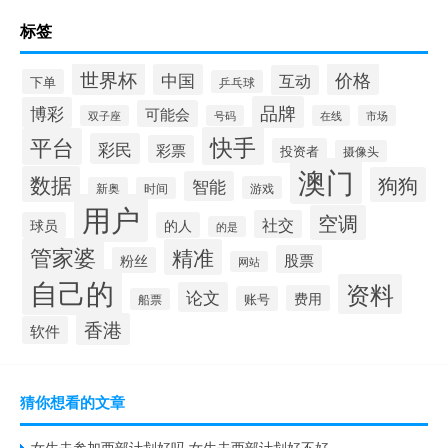
标签
世界杯
价格
中国
互动
下单
乒乓球
品牌
博彩
可能会
双子座
号码
在线
市场
快手
平台
彩民
彩票
投资者
摄像头
澳门
数据
狗狗
智能
游戏
新奥
时间
用户
空调
社交
球员
的人
的是
管家婆
精准
股票
粉丝
网站
自己的
资料
论文
费用
账号
船票
香港
软件
猜你想看的文章
女生去参加西部计划好吗 女生去西部计划好不好