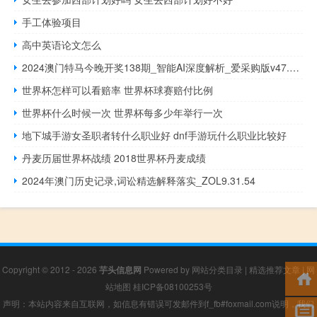
手工体验项目
高中英语论文怎么
2024澳门特马今晚开奖138期_智能AI深度解析_爱采购版v47.08.138
世界杯怎样可以看赔率 世界杯球赛赔付比例
世界杯什么时候一次 世界杯每多少年举行一次
地下城手游女圣职者转什么职业好 dnf手游玩什么职业比较好
丹麦历届世界杯战绩 2018世界杯丹麦成绩
2024年澳门历史记录,词讼精选解释落实_ZOL9.31.54
Copyright © 2012 - 2026
芋头信息网
Powered by
网站分类目录
|
精选推荐文章
|
网
站地图
桂ICP备08100253号
声明：本站内容来自互联网，如信息有错误可发邮件到f_fb#foxmail.com说明，我们