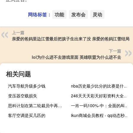
网络标签：
功能
发布会
灵动
上一篇
亲爱的爸妈里边江雪最后把孩子生出来了没 亲爱的爸妈江雪结局
下一篇
lol为什么进不去游戏里面 英雄联盟为什么进不去
相关问题
汽车导航升级多少钱
nba历史最少比分的比赛是什么 nba最新比分结果分析
变压器空载损失
246天天天彩天好彩资料大全玄机_智能AI深度解析_爱采购版v47.08.808
思科计划在第二轮裁员中再次削减员工，裁员规模或超越2月份的水平
一肖一码100%-中：全面的AI分析解答-326.APP.03
客厅空调是买几匹的
ikun商城会员教程 - qq动态秒赞秒评网站,qq代刷网永久会员是真的吗