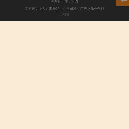
会及时纠正，谢谢
本站仅为个人兴趣爱好，不接盈利性广告及商业合作
小男孩