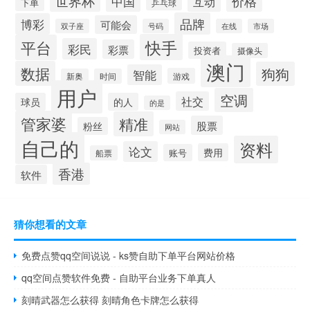
世界杯
价格
中国
互动
下单
乒乓球
品牌
博彩
可能会
双子座
号码
在线
市场
快手
平台
彩民
彩票
投资者
摄像头
澳门
数据
狗狗
智能
游戏
新奥
时间
用户
空调
社交
球员
的人
的是
管家婆
精准
股票
粉丝
网站
自己的
资料
论文
费用
账号
船票
香港
软件
猜你想看的文章
免费点赞qq空间说说 - ks赞自助下单平台网站价格
qq空间点赞软件免费 - 自助平台业务下单真人
刻晴武器怎么获得 刻晴角色卡牌怎么获得