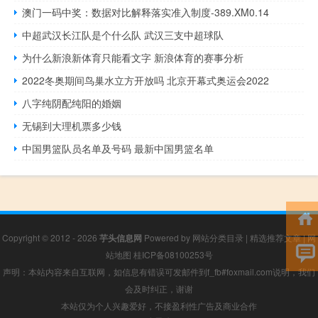
澳门一码中奖：数据对比解释落实准入制度-389.XM0.14
中超武汉长江队是个什么队 武汉三支中超球队
为什么新浪新体育只能看文字 新浪体育的赛事分析
2022冬奥期间鸟巢水立方开放吗 北京开幕式奥运会2022
八字纯阴配纯阳的婚姻
无锡到大理机票多少钱
中国男篮队员名单及号码 最新中国男篮名单
Copyright © 2012 - 2026
芋头信息网
Powered by
网站分类目录
|
精选推荐文章
|
网
站地图
桂ICP备08100253号
声明：本站内容来自互联网，如信息有错误可发邮件到f_fb#foxmail.com说明，我们
会及时纠正，谢谢
本站仅为个人兴趣爱好，不接盈利性广告及商业合作