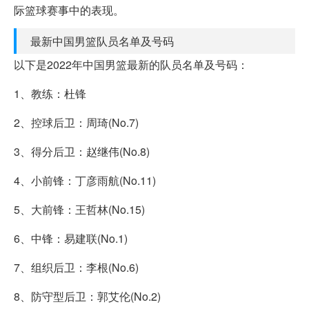
际篮球赛事中的表现。
最新中国男篮队员名单及号码
以下是2022年中国男篮最新的队员名单及号码：
1、教练：杜锋
2、控球后卫：周琦(No.7)
3、得分后卫：赵继伟(No.8)
4、小前锋：丁彦雨航(No.11)
5、大前锋：王哲林(No.15)
6、中锋：易建联(No.1)
7、组织后卫：李根(No.6)
8、防守型后卫：郭艾伦(No.2)