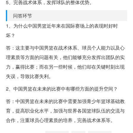
5、完善战术体系，发挥球队的整体优势。
问答环节
1、为什么中国男篮近年来在国际赛场上的表现时好时
坏？
答：这主要与中国男篮在战术体系、球员个人能力以及心
理素质等方面的问题有关，他们能够充分发挥出团队的实
力，赢得比赛；而在另一些时候，他们却在关键时刻出现
失误，导致比赛失利。
2、中国男篮在未来的比赛中有哪些方面的提升空间？
答：中国男篮在未来的比赛中需要加强青少年篮球基础教
育，提高职业化水平，加强与世界各国篮球队伍的交流与
合作，注重球员心理素质的培养，完善战术体系等。