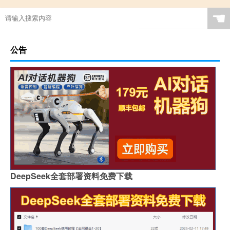
☚
公告
DeepSeek全套部署资料免费下载