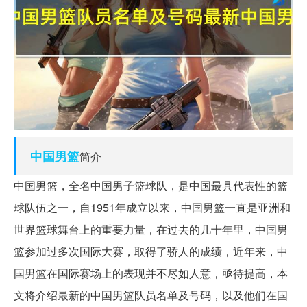
中国男篮
简介
中国男篮，全名中国男子篮球队，是中国最具代表性的篮
球队伍之一，自1951年成立以来，中国男篮一直是亚洲和
世界篮球舞台上的重要力量，在过去的几十年里，中国男
篮参加过多次国际大赛，取得了骄人的成绩，近年来，中
国男篮在国际赛场上的表现并不尽如人意，亟待提高，本
文将介绍最新的中国男篮队员名单及号码，以及他们在国