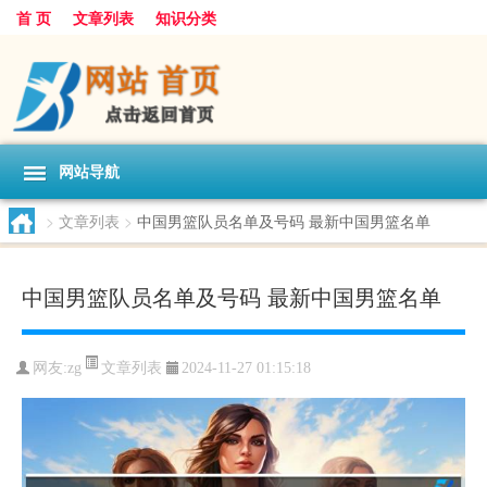
首 页
文章列表
知识分类
网站导航
>
文章列表
>
中国男篮队员名单及号码 最新中国男篮名单
中国男篮队员名单及号码 最新中国男篮名单
文章列表
网友:
zg
2024-11-27 01:15:18