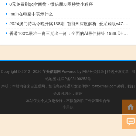
0元免费刷qq空间赞 - 微信朋友圈秒赞小程序
main在电路中表示什么
2024澳门特马今晚开奖138期_智能AI深度解析_爱采购版v47.08.138
香港100%最准一肖三期出一肖：全面的AI最佳解答-1988.DHA.138
Copyright © 2012 - 2026
芋头信息网
Powered by
网站分类目录
|
精选推荐文章
|
网
站地图
桂ICP备08100253号
声明：本站内容来自互联网，如信息有错误可发邮件到f_fb#foxmail.com说明，我们
会及时纠正，谢谢
本站仅为个人兴趣爱好，不接盈利性广告及商业合作
小男孩