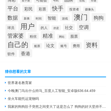
双子座
号码
在线
市场
快手
平台
彩民
彩票
投资者
摄像头
澳门
数据
狗狗
智能
游戏
新奥
时间
用户
空调
社交
球员
的人
的是
管家婆
精准
股票
粉丝
网站
自己的
资料
论文
费用
账号
船票
香港
软件
猜你想看的文章
世界著名教育家
今晚澳门马出什么特马_百度人工智能_安卓版636.64.459
坐火车能托运宠物吗
我家的狗狗肚子突然之间变大了这是怎么了 狗狗的好大坚持不住了