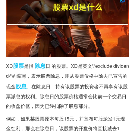
股票
除息
XD
是指
日 的股票。XD是英文\"exclude dividen
d\"的缩写，表示股票除息，即从股票价格中除去已宣告的
股息
现金
。在除息日，持有该股票的投资者不再享有该股
票派息的权利。除息日的股票价格通常会比前一个交易日
的收盘价低，因为已经扣除了股息部分。
例如，如果某股票原本每股15元，并宣布每股派发1元现
金红利，那么在除息日，该股票的开盘价将直接减去1