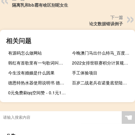
隔离乳和bb霜有啥区别呢女生
下一篇
论文数据错误例子
相关问题
有源码怎么做网站
今晚澳门马出什么特马_百度人工智能_安卓版636.64.459
韩红有首歌里有一句歌词叫我等到花儿也谢了 我等到花儿也谢了国语
2022女排世联赛积分计算规则 女排超级联赛积分榜
今生没有婚姻是什么因果
手工体验项目
德恩特热水器使用说明书 德恩特即热式电热水器
百岁二战老兵在诺曼底登陆日海滩喜结良缘，娶96岁新娘
0元免费刷qq空间赞 - 0.1元1000自助点赞平台 卡盟对接一手货源
☚