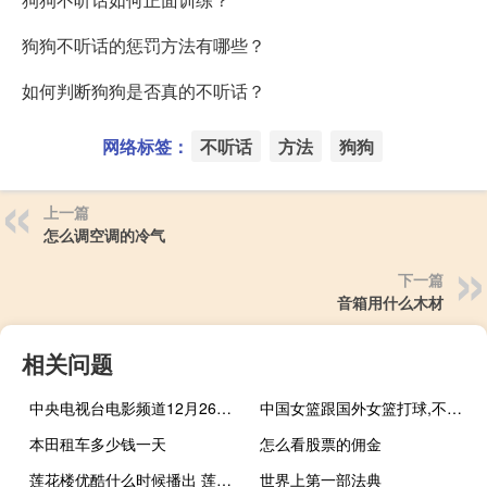
狗狗不听话的惩罚方法有哪些？
如何判断狗狗是否真的不听话？
网络标签：
不听话
方法
狗狗
上一篇
怎么调空调的冷气
下一篇
音箱用什么木材
相关问题
中央电视台电影频道12月26日节目表 全国电视节目预告表
中国女篮跟国外女篮打球,不被对方队员的体臭熏晕吗 中国女篮vs美国女篮
本田租车多少钱一天
怎么看股票的佣金
莲花楼优酷什么时候播出 莲花楼在什么平台播出
世界上第一部法典