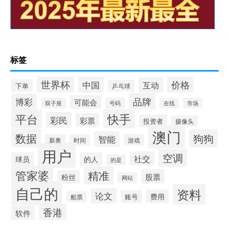
标签
世界杯
价格
中国
互动
下单
乒乓球
品牌
博彩
可能会
双子座
号码
在线
市场
快手
平台
彩民
彩票
投资者
摄像头
澳门
数据
狗狗
智能
游戏
新奥
时间
用户
空调
社交
球员
的人
的是
管家婆
精准
股票
粉丝
网站
自己的
资料
论文
费用
账号
船票
香港
软件