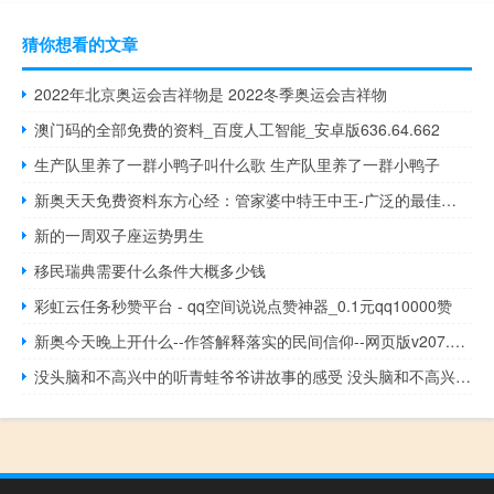
猜你想看的文章
2022年北京奥运会吉祥物是 2022冬季奥运会吉祥物
澳门码的全部免费的资料_百度人工智能_安卓版636.64.662
生产队里养了一群小鸭子叫什么歌 生产队里养了一群小鸭子
新奥天天免费资料东方心经：管家婆中特王中王-广泛的最佳解答-3316.DHA.200
新的一周双子座运势男生
移民瑞典需要什么条件大概多少钱
彩虹云任务秒赞平台 - qq空间说说点赞神器_0.1元qq10000赞
新奥今天晚上开什么--作答解释落实的民间信仰--网页版v207.480
没头脑和不高兴中的听青蛙爷爷讲故事的感受 没头脑和不高兴故事