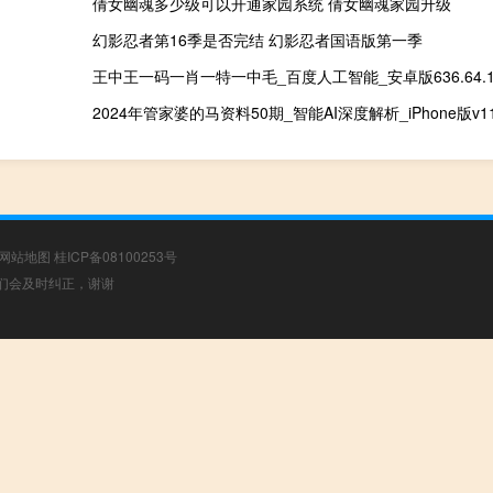
倩女幽魂多少级可以开通家园系统 倩女幽魂家园升级
幻影忍者第16季是否完结 幻影忍者国语版第一季
王中王一码一肖一特一中毛_百度人工智能_安卓版636.64.1
2024年管家婆的马资料50期_智能AI深度解析_iPhone版v11.
网站地图
桂ICP备08100253号
，我们会及时纠正，谢谢