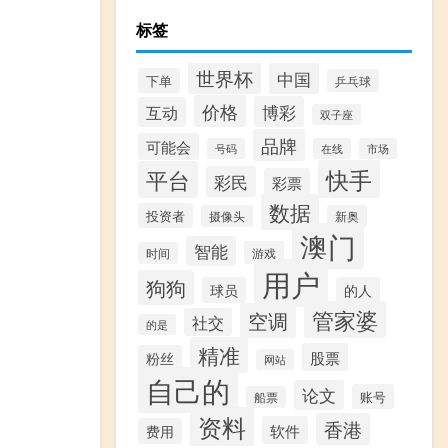
标签
世界杯
中国
下单
乒乓球
价格
博彩
互动
双子座
品牌
可能会
号码
在线
市场
快手
平台
彩民
彩票
数据
投资者
摄像头
新奥
澳门
智能
游戏
时间
用户
狗狗
球员
的人
管家婆
空调
社交
的是
精准
股票
粉丝
网站
自己的
论文
账号
船票
资料
香港
软件
费用