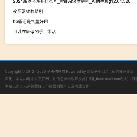
2024新奥今晚开什么号_智能AI深度解析_AI助手版g12.64.328
变压器铭牌辨别
bb霜还是气垫好用
可以在家做的手工零活
Copyright © 2012 - 2026
芋头信息网
Powered by
网站分类目录
|
精选推荐文章
|
声明：本站内容来自互联网，如信息有错误可发邮件到f_fb#foxmail.com说明
本站仅为个人兴趣爱好，不接盈利性广告及商业合作