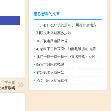
猜你想看的文章
广州有什么好玩的景点 广州有什么地方好玩的
到蜈支洲岛船票多少钱
串并联电路电阻计算
心急吃不了热豆腐中前妻是谁演的 电影心急吃不了热豆腐
澳门一码一肖一特一中直播开奖：今晚必开生肖图 特肖-辅助解释落实-3520.ISO.639
狗狗可以吃烤鸭吗
有源码怎么做网站
论文用什么翻译软件
下一篇
怎么算涨幅