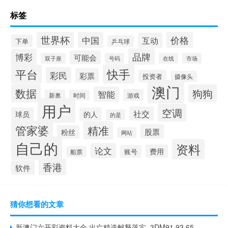
标签
世界杯
价格
中国
互动
下单
乒乓球
品牌
博彩
可能会
双子座
号码
在线
市场
快手
平台
彩民
彩票
投资者
摄像头
澳门
数据
狗狗
智能
游戏
新奥
时间
用户
空调
社交
球员
的人
的是
管家婆
精准
股票
粉丝
网站
自己的
资料
论文
费用
账号
船票
香港
软件
猜你想看的文章
新澳门六开彩资料大全,出亡精选解释落实_3DM91.93.65