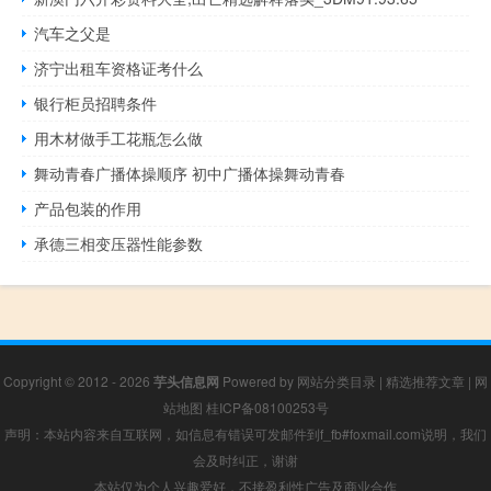
汽车之父是
济宁出租车资格证考什么
银行柜员招聘条件
用木材做手工花瓶怎么做
舞动青春广播体操顺序 初中广播体操舞动青春
产品包装的作用
承德三相变压器性能参数
Copyright © 2012 - 2026
芋头信息网
Powered by
网站分类目录
|
精选推荐文章
|
网
站地图
桂ICP备08100253号
声明：本站内容来自互联网，如信息有错误可发邮件到f_fb#foxmail.com说明，我们
会及时纠正，谢谢
本站仅为个人兴趣爱好，不接盈利性广告及商业合作