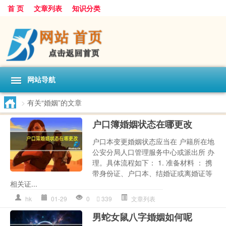
首 页
文章列表
知识分类
网站导航
>
有关“婚姻”的文章
户口簿婚姻状态在哪更改
户口本变更婚姻状态应当在 户籍所在地
公安分局人口管理服务中心或派出所 办
理。具体流程如下： 1. 准备材料 ： 携
带身份证、户口本、结婚证或离婚证等
相关证...
hk
01-29
0
339
文章列表
男蛇女鼠八字婚姻如何呢