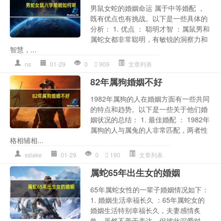
男鼠女蛇的婚姻命运 属于中等婚配 ，
既有优点也有挑战。以下是一些具体的
分析： 1. 优点 ： 聪明才智 ：属鼠男和
属蛇女都非常聪明，有敏锐的洞察力和
智慧，...
ns
01-29
0
909
文章列表
82年属狗婚姻不好
1982年属狗的人在婚姻方面有一些共同
的特点和趋势。以下是一些关于他们婚
姻状况的总结： 1. 最佳婚配 ： 1982年
属狗的人与属兔的人非常匹配，两者性
格相辅相...
sslake
01-29
0
190
文章列表
属蛇65年出生女的婚姻
65年属蛇女性的一辈子婚姻情况如下：
1. 婚姻生活幸福长久 ：65年属蛇女的
婚姻生活特别幸福长久，夫妻感情炙
热，虽然不善于表达，但彼此深爱对