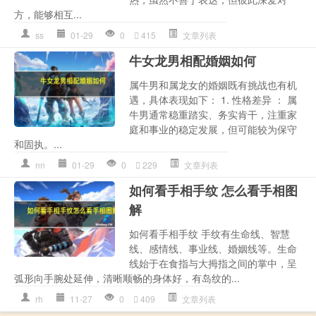
方，能够相互...
ss
01-29
0
415
文章列表
牛女龙男相配婚姻如何
属牛男和属龙女的婚姻既有挑战也有机
遇，具体表现如下： 1. 性格差异 ： 属
牛男通常稳重踏实、务实肯干，注重家
庭和事业的稳定发展，但可能较为保守
和固执。...
nn
01-29
0
229
文章列表
如何看手相手纹 怎么看手相图
解
如何看手相手纹 手纹有生命线、智慧
线、感情线、事业线、婚姻线等。生命
线始于在食指与大拇指之间的掌中，呈
弧形向手腕处延伸，清晰顺畅的身体好，有岛纹的...
rh
11-27
0
409
文章列表