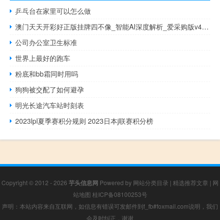
乒乓台在家里可以怎么做
澳门天天开彩好正版挂牌四不像_智能AI深度解析_爱采购版v47.08.176
公司办公室卫生标准
世界上最好的跑车
粉底和bb霜同时用吗
狗狗被交配了如何避孕
明光长途汽车站时刻表
2023lpl夏季赛积分规则 2023日本j联赛积分榜
Copyright © 2012 - 2026
芋头信息网
Powered by
网站分类目录
|
精选推荐文章
|
网
站地图
桂ICP备08100253号
声明：本站内容来自互联网，如信息有错误可发邮件到f_fb#foxmail.com说明，我们
会及时纠正，谢谢