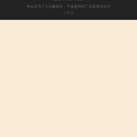
本站仅为个人兴趣爱好，不接盈利性广告及商业合作
小男孩