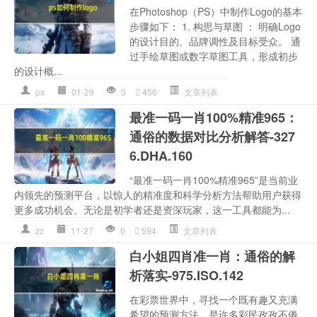
在Photoshop（PS）中制作Logo的基本
步骤如下： 1. 构思与草图 ： 明确Logo
的设计目的、品牌调性及目标受众。 通
过手绘草图或数字草图工具，形成初步
的设计概...
ps
01-29
0
456
文章列表
最准一码一肖100%精准965：
通俗的数据对比分析解答-327
6.DHA.160
“最准一码一肖100%精准965”是当前业
内领先的预测平台，以惊人的精准度和科学分析方法帮助用户获得
更多成功机会。无论是初学者还是资深玩家，这一工具都能为...
zz
11-27
0
594
文章列表
白小姐四肖准一肖：通俗的解
析落实-975.ISO.142
在彩票世界中，寻找一个既有趣又充满
希望的预测方法，是许多彩民孜孜不倦