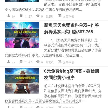
的追求。而“白小姐四肖准一肖”凭借其
令人惊叹的准确性，成为近年来众多彩民关注的焦...
bx
11-27
0
251
文章列表
新奥天天免费资料单双--作答
解释落实--实用版867.758
1.《新奥天天免费资料单双》是一
款备受关注的博彩数据分析工具，为广
大彩票爱好者和博彩从业者提供了丰富
的数据支持和分析参考。其主要特色在于综合运用...
xa
11-27
0
355
文章列表
0元免费刷qq空间赞 - 微信朋
友圈秒赞小程序
前言在社交媒体盛行的今天，QQ空间
和微信朋友圈成为了我们展示生活、分
享心情的重要平台，你是否曾因为点赞
数寥寥而感到失落？是否想要快速提升自己的社交影...
0y
11-26
0
121
文章列表