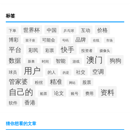
标签
世界杯
价格
中国
互动
下单
乒乓球
品牌
博彩
可能会
双子座
号码
在线
市场
快手
平台
彩民
彩票
投资者
摄像头
澳门
数据
狗狗
智能
游戏
新奥
时间
用户
空调
社交
球员
的人
的是
管家婆
精准
股票
粉丝
网站
自己的
资料
论文
费用
账号
船票
香港
软件
猜你想看的文章