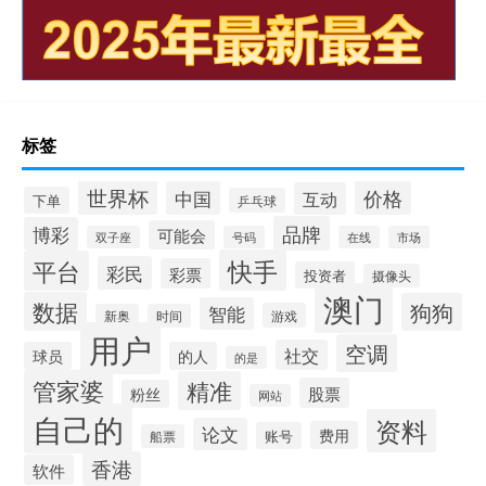
标签
世界杯
价格
中国
互动
下单
乒乓球
品牌
博彩
可能会
双子座
号码
在线
市场
快手
平台
彩民
彩票
投资者
摄像头
澳门
数据
狗狗
智能
游戏
新奥
时间
用户
空调
社交
球员
的人
的是
管家婆
精准
股票
粉丝
网站
自己的
资料
论文
费用
账号
船票
香港
软件