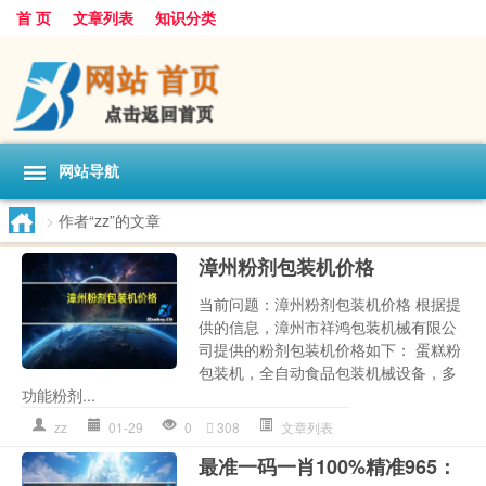
首 页
文章列表
知识分类
网站导航
>
作者“zz”的文章
漳州粉剂包装机价格
当前问题：漳州粉剂包装机价格 根据提
供的信息，漳州市祥鸿包装机械有限公
司提供的粉剂包装机价格如下： 蛋糕粉
包装机，全自动食品包装机械设备，多
功能粉剂...
zz
01-29
0
308
文章列表
最准一码一肖100%精准965：