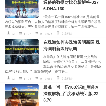
通俗的数据对比分析解答-327
6.DHA.160
“最准一码一肖100%精准965”是当前业
内领先的预测平台，以惊人的精准度和科学分析方法帮助用户获得
更多成功机会。无论是初学者还是资深玩家，这一工具都能为...
zz
11-27
0
675
文章列表
在珠海如何去珠海圆明新园 珠
海圆明新园好玩吗
在珠海如何去珠海圆明新园 公交线路：
k9路，全程约7.7公里 1、从香洲长途汽
车站步行约60米,到达香洲站 2、乘坐k9
路,经过6站, 到达兰埔(富华里)站（也可乘...
zz
11-26
0
668
文章列表
最准一肖一码100准确_智能AI
深度解析_百度移动统计版.22
3.70