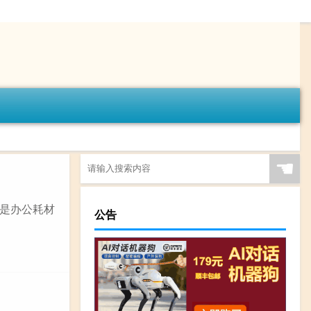
☚
是办公耗材
公告