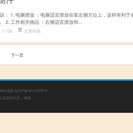
议： 1. 电脑摆放 ：电脑适宜摆放在靠左侧方位上，这样有利于
2. 工作相关物品 ：右侧适宜摆放和...
124
文章列表
下一页
网站地图
桂ICP备08100253号
，我们会及时纠正，谢谢