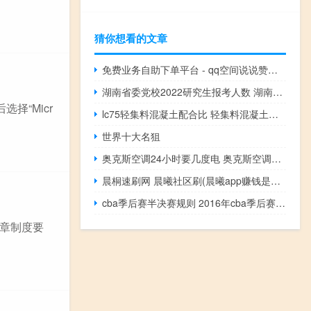
猜你想看的文章
免费业务自助下单平台 - qq空间说说赞网站免费
湖南省委党校2022研究生报考人数 湖南省委党校在职研究生
选择“Micr
lc75轻集料混凝土配合比 轻集料混凝土生产厂家
世界十大名狙
奥克斯空调24小时要几度电 奥克斯空调24小时服务电话
晨桐速刷网 晨曦社区刷(晨曦app赚钱是真的吗)
cba季后赛半决赛规则 2016年cba季后赛对阵图
章制度要