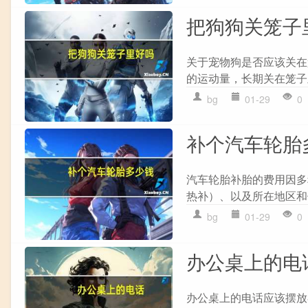
把狗狗关笼子
关于宠物狗是否应该关在笼
的运动量，长期关在笼子
bg
01-29
0
补个汽车轮胎
汽车轮胎补胎的费用因多
热补）、以及所在地区和
bg
01-29
0
办公桌上的电
办公桌上的电话应该摆放