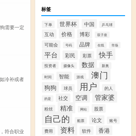
标签
世界杯
中国
下单
乒乓球
狗狗需要一定
价格
博彩
互动
双子座
品牌
可能会
号码
在线
市场
快手
平台
彩民
彩票
数据
投资者
摄像头
新奥
澳门
智能
游戏
时间
如冷补或者
用户
狗狗
球员
的人
管家婆
空调
社交
的是
精准
股票
粉丝
网站
自己的
论文
账号
船票
资料
香港
软件
，符合职业
费用