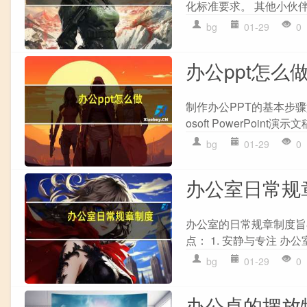
化标准要求。 其他小伙伴
bg
01-29
0
办公ppt怎么
制作办公PPT的基本步骤如下
osoft PowerPoint演示
bg
01-29
0
办公室日常规
办公室的日常规章制度旨
点： 1. 安静与专注 办
bg
01-29
0
办公桌的摆放