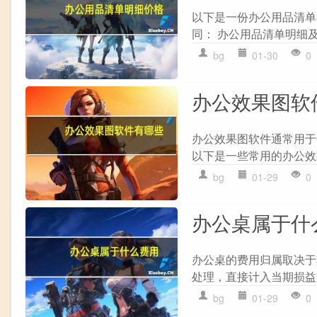
以下是一份办公用品清单
同： 办公用品清单明细及价格
bg
01-30
0
办公效果图软
办公效果图软件通常用于
以下是一些常用的办公效果图软
bg
01-29
0
办公桌属于什
办公桌的费用归属取决于其
处理，直接计入当期损益。
bg
01-29
0