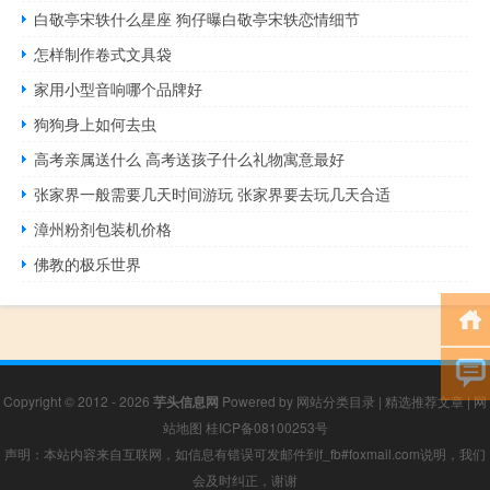
白敬亭宋轶什么星座 狗仔曝白敬亭宋轶恋情细节
怎样制作卷式文具袋
家用小型音响哪个品牌好
狗狗身上如何去虫
高考亲属送什么 高考送孩子什么礼物寓意最好
张家界一般需要几天时间游玩 张家界要去玩几天合适
漳州粉剂包装机价格
佛教的极乐世界
Copyright © 2012 - 2026
芋头信息网
Powered by
网站分类目录
|
精选推荐文章
|
网
站地图
桂ICP备08100253号
声明：本站内容来自互联网，如信息有错误可发邮件到f_fb#foxmail.com说明，我们
会及时纠正，谢谢