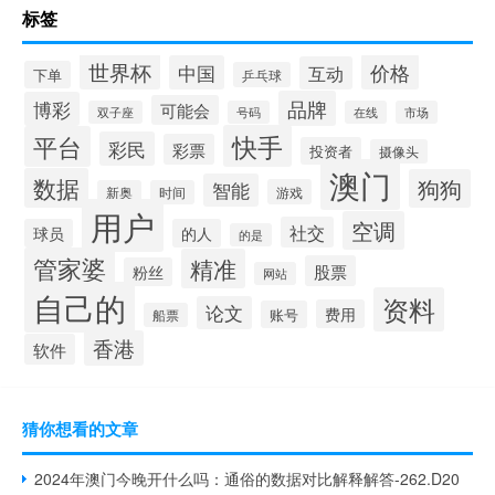
标签
世界杯
价格
中国
互动
下单
乒乓球
品牌
博彩
可能会
双子座
号码
在线
市场
快手
平台
彩民
彩票
投资者
摄像头
澳门
数据
狗狗
智能
游戏
新奥
时间
用户
空调
社交
球员
的人
的是
管家婆
精准
股票
粉丝
网站
自己的
资料
论文
费用
账号
船票
香港
软件
猜你想看的文章
2024年澳门今晚开什么吗：通俗的数据对比解释解答-262.D20