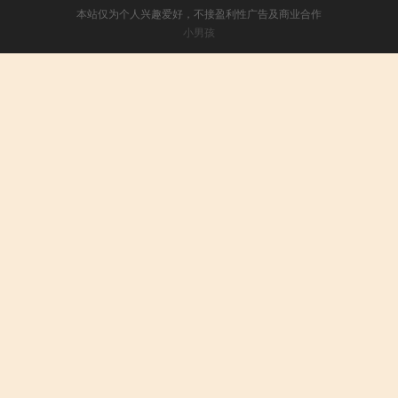
本站仅为个人兴趣爱好，不接盈利性广告及商业合作
小男孩