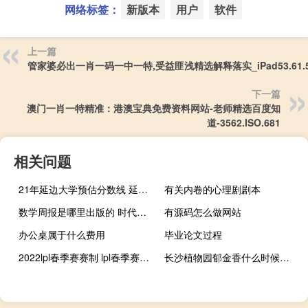
网络标签：
新版本
用户
软件
上一篇
管家婆必出一肖一码一中一特,受益匪浅精选解释落实_iPad53.61.
下一篇
澳门一肖一特精准：港澳宝典免费资料网站-老师精选百度知
道-3562.ISO.681
相关问题
21年延边大学预估分数线 延边大学2021录取分数线
有关内卷的心理剧剧本
数学周报是哪里出版的 时代学习报数学周刊
有源码怎么做网站
办公桌属于什么费用
毕业论文过程
2022lpl春季赛赛制 lpl春季赛季后赛时间
长沙植物园郁金香什么时候开 长沙植物园门票价格