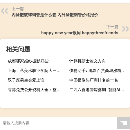
上一篇
内涂塑镀锌钢管是什么管 内外涂塑钢管价格报价
下一篇
happy new year歌词 happythreefriends
相关问题
成都哪家婚纱摄影好些
计算机硕士论文方向
上海工艺美术职业学院大三几月放假 上海市工艺美术学院
快粉助手v 逸新百货商城涨粉app下载
双子座男生会爱上谁
中国摄像头厂商排名前十名
香港免费公开资料大全：整合大数据数据对比解释落实-740.PL.102
二四六香港管嫁婆期_智能AI深度解析_爱采购版v47.08.706
☚