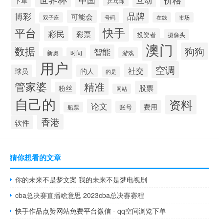
下单
乒乓球
品牌
博彩
可能会
双子座
号码
在线
市场
快手
平台
彩民
彩票
投资者
摄像头
澳门
数据
狗狗
智能
游戏
新奥
时间
用户
空调
社交
球员
的人
的是
管家婆
精准
股票
粉丝
网站
自己的
资料
论文
费用
账号
船票
香港
软件
猜你想看的文章
你的未来不是梦文案 我的未来不是梦电视剧
cba总决赛直播啥意思 2023cba总决赛赛程
快手作品点赞网站免费平台微信 - qq空间浏览下单