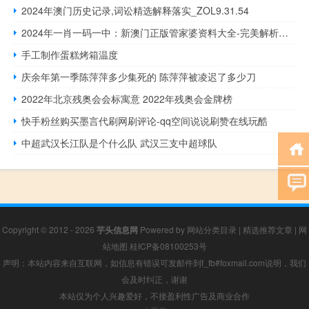
2024年澳门历史记录,词讼精选解释落实_ZOL9.31.54
2024年一肖一码一中：新澳门正版管家婆资料大全-完美解析解释落实-737.PL.99
手工制作蛋糕烤箱温度
庆余年第一季陈萍萍多少集死的 陈萍萍被凌迟了多少刀
2022年北京残奥会会标寓意 2022年残奥会金牌榜
快手粉丝购买墨言代刷网刷评论-qq空间说说刷赞在线玩酷
中超武汉长江队是个什么队 武汉三支中超球队
Copyright © 2012 - 2026
芋头信息网
Powered by
网站分类目录
|
精选推荐文章
|
网
站地图
桂ICP备08100253号
声明：本站内容来自互联网，如信息有错误可发邮件到f_fb#foxmail.com说明，我们
会及时纠正，谢谢
本站仅为个人兴趣爱好，不接盈利性广告及商业合作