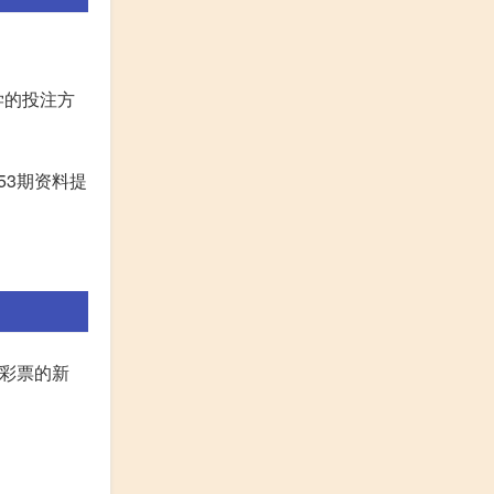
学的投注方
53期资料提
试彩票的新