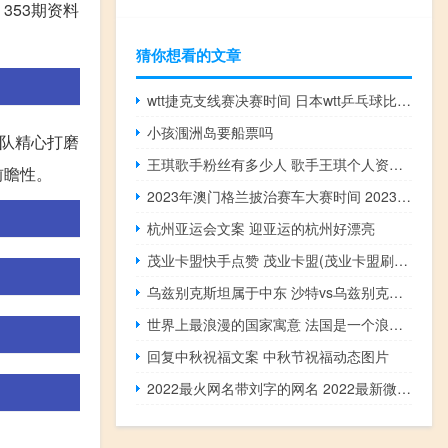
353期资料
猜你想看的文章
wtt捷克支线赛决赛时间 日本wtt乒乓球比赛时间
小孩涠洲岛要船票吗
团队精心打磨
王琪歌手粉丝有多少人 歌手王琪个人资料简介
前瞻性。
2023年澳门格兰披治赛车大赛时间 2023今天澳门买什么好
杭州亚运会文案 迎亚运的杭州好漂亮
茂业卡盟快手点赞 茂业卡盟(茂业卡盟刷qq空间人气)
乌兹别克斯坦属于中东 沙特vs乌兹别克斯坦
世界上最浪漫的国家寓意 法国是一个浪漫的国家
回复中秋祝福文案 中秋节祝福动态图片
2022最火网名带刘字的网名 2022最新微信网名