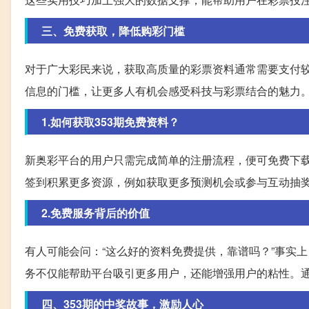
三、免费获取，降低购彩门槛
对于广大彩民来说，获取高质量的彩票资料通常需要支付较
信息的门槛，让更多人有机会感受科技与彩票结合的魅力
1.如何获取353期免费资料？
新奥彩平台的用户只需完成简单的注册流程，便可免费下载
签到积累更多资源，例如获取更多预测机会或参与互动抽
2.免费服务背后的价值
有人可能会问：“这么好的资料免费提供，靠谱吗？”事实
务不仅能帮助平台吸引更多用户，还能增强用户的粘性。
四、353期的中奖故事，激励人心