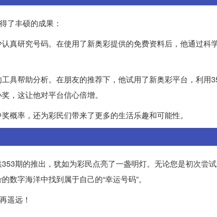
取得了丰硕的成果：
少认真研究号码。在使用了新奥彩提供的免费资料后，他通过科
工具帮助分析。在朋友的推荐下，他试用了新奥彩平台，利用3
小奖，这让他对平台信心倍增。
中奖概率，还为彩民们带来了更多的生活乐趣和可能性。
353期的推出，犹如为彩民点亮了一盏明灯。无论您是初次尝
的数字海洋中找到属于自己的“幸运号码”。
不再遥远！