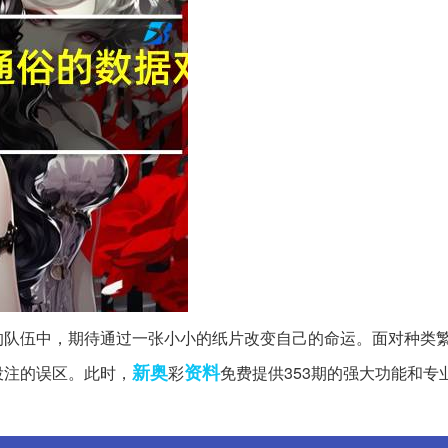
的队伍中，期待通过一张小小的纸片改变自己的命运。面对种类
新奥
资料
投注的误区。此时，
彩
免费提供353期的强大功能和专