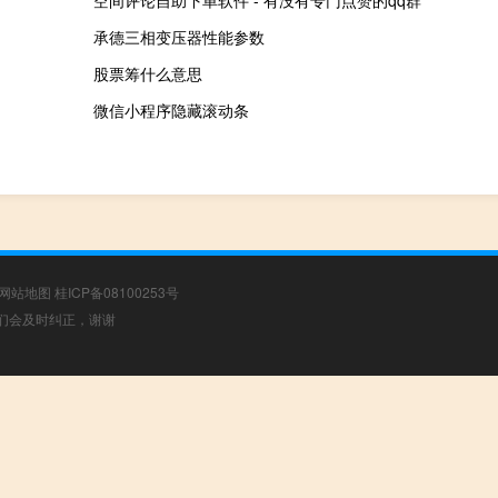
空间评论自助下单软件 - 有没有专门点赞的qq群
承德三相变压器性能参数
股票筹什么意思
微信小程序隐藏滚动条
网站地图
桂ICP备08100253号
，我们会及时纠正，谢谢