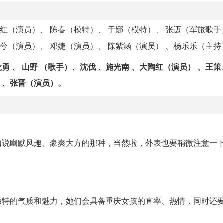
陶红（演员）、 陈春（模特）、 于娜（模特）、 张迈（军旅歌手
若兮（演员）、 邓婕（演员）、 陈紫涵（演员） 、杨乐乐（主持
勇 、 山野 （歌手）、沈伐 、施光南 、大陶红（演员） 、王策
）、张晋（演员）。
如说幽默风趣、豪爽大方的那种，当然啦，外表也要稍微注意一
独特的气质和魅力，她们会具备重庆女孩的直率、热情，同时还