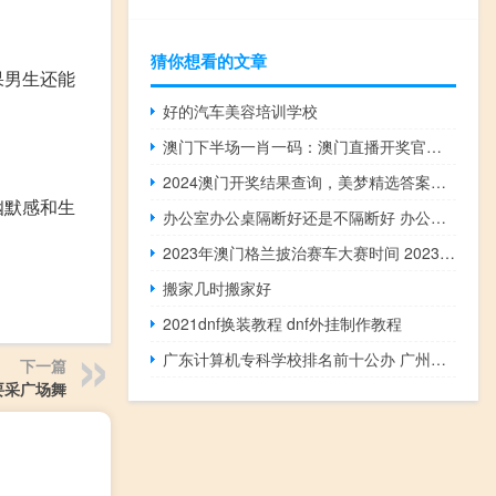
猜你想看的文章
果男生还能
好的汽车美容培训学校
澳门下半场一肖一码：澳门直播开奖官方网址教程-通俗的解释落实-2437.ISO.580
2024澳门开奖结果查询，美梦精选答案落实_高爆版255.3
幽默感和生
办公室办公桌隔断好还是不隔断好 办公室隔断效果图
2023年澳门格兰披治赛车大赛时间 2023今天澳门买什么好
搬家几时搬家好
2021dnf换装教程 dnf外挂制作教程
广东计算机专科学校排名前十公办 广州专科学校排名
下一篇
要采广场舞