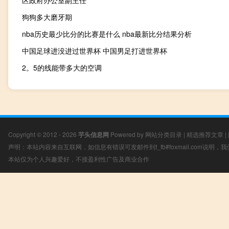
区政府办公室副主任
狗狗多大磨牙期
nba历史最少比分的比赛是什么 nba最新比分结果分析
中国足球进没进过世界杯 中国男足打进世界杯
2。5的线能带多大的空调
Copyright © 2012 - 2026
芋头信息网
Powered by
网站分类目录
|
精选推荐文章
|
声明：本站内容来自互联网，如信息有错误可发邮件到f_fb#foxmail.com说明
本站仅为个人兴趣爱好，不接盈利性广告及商业合作