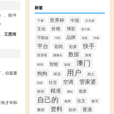
标签
） 、徐冲
世界杯
中国
下单
乒乓球
）
价格
博彩
互动
双子座
、 王恩琦
品牌
可能会
号码
在线
市场
快手
平台
彩民
彩票
数据
投资者
摄像头
新奥
澳门
智能
游戏
时间
用户
狗狗
下，但最重
球员
的人
管家婆
空调
社交
的是
精准
股票
粉丝
网站
自己的
论文
账号
船票
要有才华和
资料
香港
软件
费用