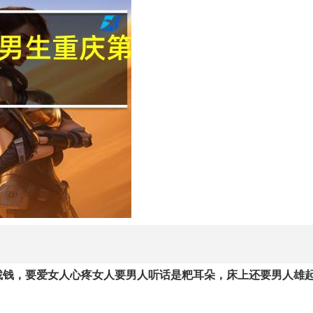
找钱，要爱女人心疼女人要男人听话是粑耳朵，床上还要男人雄