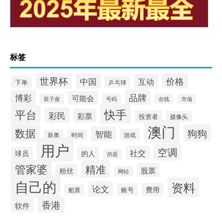
标签
世界杯
价格
中国
互动
下单
乒乓球
品牌
博彩
可能会
双子座
号码
在线
市场
快手
平台
彩民
彩票
投资者
摄像头
澳门
数据
狗狗
智能
游戏
新奥
时间
用户
空调
社交
球员
的人
的是
管家婆
精准
股票
粉丝
网站
自己的
资料
论文
费用
账号
船票
香港
软件