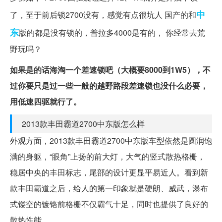
中
了，至于前后锁2700没有，感觉有点很坑人 国产的和
东
版的都是没有锁的，普拉多4000是有的， 你经常去荒
野玩吗？
如果是的话海淘一个差速锁吧（大概要8000到1W5），不
过你要只是过一些一般的越野路段差速锁也没什么必要，
用低速四驱就行了。
2013款丰田霸道2700中东版怎么样
外观方面，2013款丰田霸道2700中东版车型依然是圆润饱
满的身躯，“眼角”上扬的前大灯，大气的竖式散热格栅，
稳居中央的丰田标志，尾部的设计更显平易近人。看到新
款丰田霸道之后，给人的第一印象就是硬朗、威武，瀑布
式镂空的镀铬前格栅不仅霸气十足，同时也提供了良好的
散热性能。