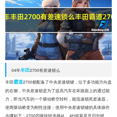
丰田
04年
2700有差速锁么
霸道
丰田
2700都配备了中央差速锁键，位于多功能方向盘
的右侧，中央差速锁是为了提高汽车在坏路面上的通过能
力，即当汽车的一个驱动桥空转时，能迅速锁死差速器，
使两驱动桥变为刚性连接；使用中央差速锁键的具体操作
步骤如下：2700四驱旋钮选择4L、4H就算是开启中锁