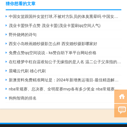
猜你想看的文章
中国女篮跟国外女篮打球,不被对方队员的体臭熏晕吗 中国女篮vs美国女篮
茂业卡盟快手点赞 茂业卡盟(茂业卡盟刷qq空间人气)
野外烧烤的诗句
西安小岛映画婚纱摄影怎么样 西安婚纱摄影哪家好
免费点赞qq空间说说 - ks赞自助下单平台网站价格
在红楼梦中枉自温谁知公子无缘指的是人名 温二公子父亲指的是谁_
晨曦云代刷 雄心代刷
新澳资料免费精准网址是：2024年新增奥运项目-最佳精选解释落实-3170.WIN.180
nba常规赛、总决赛、全明星赛mvp各有多少奖金 nba常规赛mvp排行榜
狗狗智商的排名