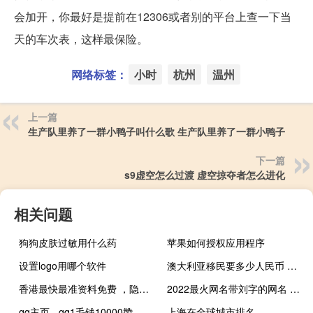
会加开，你最好是提前在12306或者别的平台上查一下当
天的车次表，这样最保险。
网络标签：
小时
杭州
温州
上一篇
生产队里养了一群小鸭子叫什么歌 生产队里养了一群小鸭子
下一篇
s9虚空怎么过渡 虚空掠夺者怎么进化
相关问题
狗狗皮肤过敏用什么药
苹果如何授权应用程序
设置logo用哪个软件
澳大利亚移民要多少人民币 移民澳洲得多少钱
香港最快最准资料免费 ，隐语精选答案落实_终端版498.1
2022最火网名带刘字的网名 2022最新微信网名
qq主页 - qq1毛钱10000赞
上海在全球城市排名