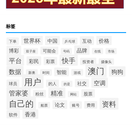
标签
世界杯
价格
中国
互动
下单
乒乓球
品牌
博彩
可能会
双子座
号码
在线
市场
快手
平台
彩民
彩票
投资者
摄像头
澳门
数据
狗狗
智能
游戏
新奥
时间
用户
空调
社交
球员
的人
的是
管家婆
精准
股票
粉丝
网站
自己的
资料
论文
费用
账号
船票
香港
软件