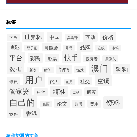
标签
世界杯
价格
中国
互动
下单
乒乓球
品牌
博彩
可能会
双子座
号码
在线
市场
快手
平台
彩民
彩票
投资者
摄像头
澳门
数据
狗狗
智能
游戏
新奥
时间
用户
空调
社交
球员
的人
的是
管家婆
精准
股票
粉丝
网站
自己的
资料
论文
费用
账号
船票
香港
软件
猜你想看的文章