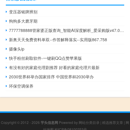
变压器铭牌辨别
狗狗多大磨牙期
7777788888管家婆正版查询_智能AI深度解析_爱采购版v47.08.919
新奥天天免费资料单双--作答解释落实--实用版867.758
摄像头ip
快手粉丝刷取软件-一键刷QQ点赞苹果版
有没有好的家庭伦理剧推荐 好看的家庭伦理片最新
2030世界杯举办国家排序 中国世界杯2030举办
环保空调保养
Copyright © 2012 - 2026
芋头信息网
Powered by
网站分类目录
|
精选推荐文章
|
网
站地图
桂ICP备08100253号