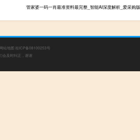
管家婆一码一肖最准资料最完整_智能AI深度解析_爱采购版v47
网站地图
桂ICP备08100253号
，我们会及时纠正，谢谢