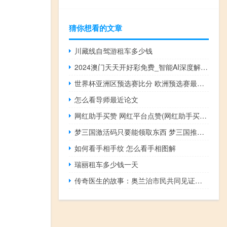
猜你想看的文章
川藏线自驾游租车多少钱
2024澳门天天开好彩免费_智能AI深度解析_爱采购版v47.08.188
世界杯亚洲区预选赛比分 欧洲预选赛最新比分
怎么看导师最近论文
网红助手买赞 网红平台点赞(网红助手买赞 网红平台点赞有佣金吗)
梦三国激活码只要能领取东西 梦三国推广码免费领取
如何看手相手纹 怎么看手相图解
瑞丽租车多少钱一天
传奇医生的故事：奥兰治市民共同见证的激动时刻