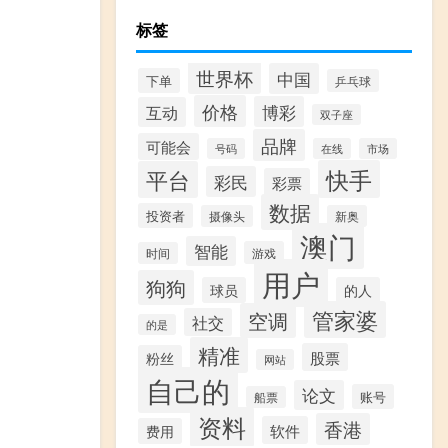
标签
世界杯
中国
下单
乒乓球
价格
博彩
互动
双子座
品牌
可能会
号码
在线
市场
快手
平台
彩民
彩票
数据
投资者
摄像头
新奥
澳门
智能
游戏
时间
用户
狗狗
球员
的人
管家婆
空调
社交
的是
精准
股票
粉丝
网站
自己的
论文
账号
船票
资料
香港
软件
费用