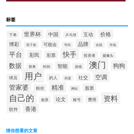
标签
世界杯
价格
中国
互动
下单
乒乓球
品牌
博彩
可能会
双子座
号码
在线
市场
快手
平台
彩民
彩票
投资者
摄像头
澳门
数据
狗狗
智能
游戏
新奥
时间
用户
空调
社交
球员
的人
的是
管家婆
精准
股票
粉丝
网站
自己的
资料
论文
费用
账号
船票
香港
软件
猜你想看的文章