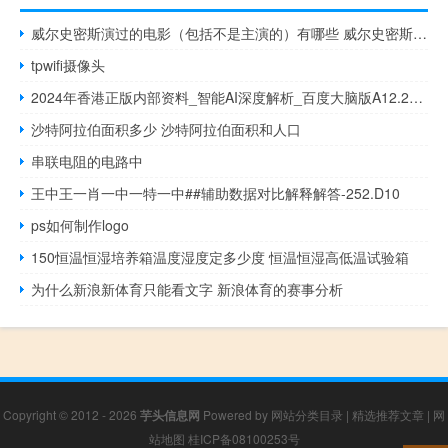
威尔史密斯演过的电影（包括不是主演的）有哪些 威尔史密斯主演的电影
tpwifi摄像头
2024年香港正版内部资料_智能AI深度解析_百度大脑版A12.26.72
沙特阿拉伯面积多少 沙特阿拉伯面积和人口
串联电阻的电路中
王中王一肖一中一特一中##辅助数据对比解释解答-252.D10
ps如何制作logo
150恒温恒湿培养箱温度湿度定多少度 恒温恒湿高低温试验箱
为什么新浪新体育只能看文字 新浪体育的赛事分析
Copyright © 2012 - 2026
芋头信息网
Powered by
网站分类目录
|
精选推荐文章
|
网
站地图
桂ICP备08100253号