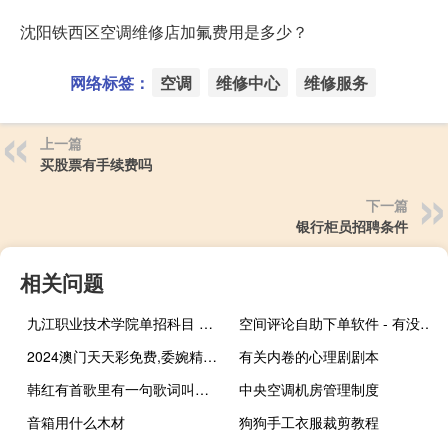
沈阳铁西区空调维修店加氟费用是多少？
网络标签：
空调
维修中心
维修服务
上一篇
买股票有手续费吗
下一篇
银行柜员招聘条件
相关问题
九江职业技术学院单招科目 九江职业技术学院分数线
空间评论自助下单软件 - 有没有专门点赞的qq群
2024澳门天天彩免费,委婉精选解释落实_Sims58.45.69
有关内卷的心理剧剧本
韩红有首歌里有一句歌词叫我等到花儿也谢了 我等到花儿也谢了国语
中央空调机房管理制度
音箱用什么木材
狗狗手工衣服裁剪教程