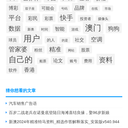
品牌
博彩
可能会
双子座
号码
在线
市场
快手
平台
彩民
彩票
投资者
摄像头
澳门
数据
狗狗
智能
游戏
新奥
时间
用户
空调
社交
球员
的人
的是
管家婆
精准
股票
粉丝
网站
自己的
资料
论文
费用
账号
船票
香港
软件
猜你想看的文章
汽车销售广告语
百岁二战老兵在诺曼底登陆日海滩喜结良缘，娶96岁新娘
新澳2024年精准特马资料_精选作答解释落实_安装版v540.944