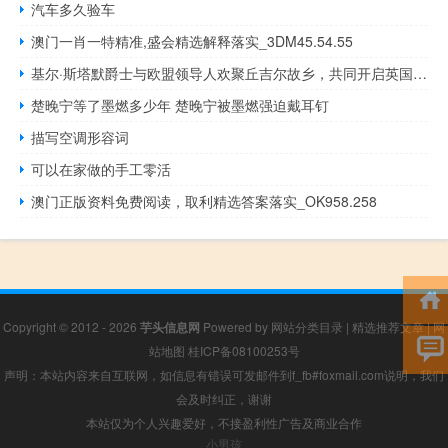
汽车多久验车
澳门一肖一特精准,盛会精选解释落实_3DM45.54.55
基尔·斯塔默爵士与欧盟领导人欢聚丘吉尔故乡，共同开启英国脱欧新篇章
楚晚宁等了墨燃多少年 楚晚宁被墨燃强迫戴耳钉
描写空调形容词
可以在家做的手工零活
澳门正版资料免费阅读，取利精选答案落实_OK958.258
Copyright © 2012 - 2026
芋头信息网
Powered by
网站分类目录
|
精选推荐文章
|
网
站地图
桂ICP备08100253号
声明：本站内容来自互联网，如信息有错误可发邮件到f_fb#foxmail.com说明，我们
会及时纠正，谢谢
本站仅为个人兴趣爱好，不接盈利性广告及商业合作
小男孩