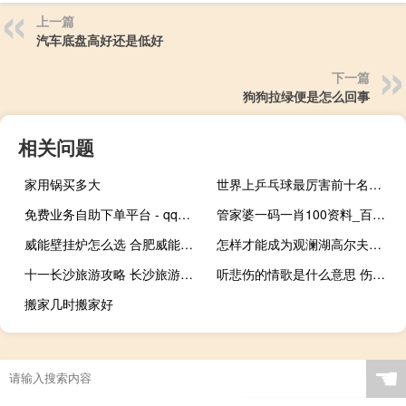
上一篇
汽车底盘高好还是低好
下一篇
狗狗拉绿便是怎么回事
相关问题
家用锅买多大
世界上乒乓球最厉害前十名国家 女子世界乒乓球排名
免费业务自助下单平台 - qq空间说说赞网站免费
管家婆一码一肖100资料_百度人工智能_安卓版636.64.1278
威能壁挂炉怎么选 合肥威能壁挂炉官方售后
怎样才能成为观澜湖高尔夫球会会员 深圳观澜湖高尔夫球会
十一长沙旅游攻略 长沙旅游攻略景点必去
听悲伤的情歌是什么意思 伤心的时候可以听情歌
搬家几时搬家好
☚