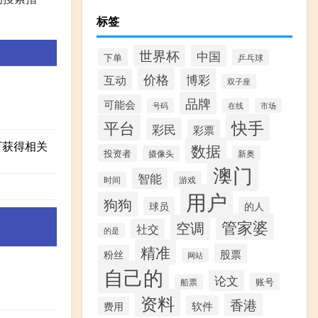
标签
世界杯
中国
下单
乒乓球
价格
博彩
互动
双子座
品牌
可能会
号码
在线
市场
快手
平台
彩民
彩票
可获得相关
数据
投资者
摄像头
新奥
澳门
智能
游戏
时间
用户
狗狗
球员
的人
管家婆
空调
社交
的是
精准
股票
粉丝
网站
自己的
论文
账号
船票
资料
香港
软件
费用