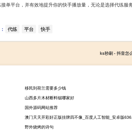
练接单平台，并有效地提升你的快手播放量，无论是选择代练服
：
代练
平台
快手
ks秒刷 - 抖音
移民到荷兰需要多少钱
山西多片木材断料锯哪家好
国外源码网站推荐
澳门天天开彩好正版挂牌四不像_百度人工智能_安卓版636.64
野外烧烤的诗句