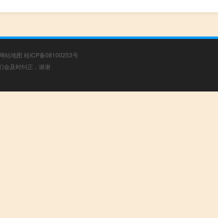
网站地图
桂ICP备08100253号
，我们会及时纠正，谢谢