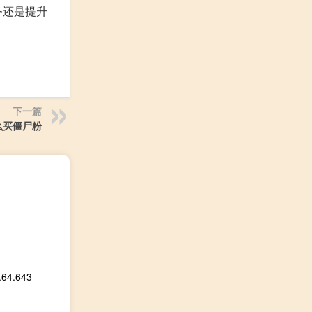
务还是提升
下一篇
怎么买僵尸粉
.643