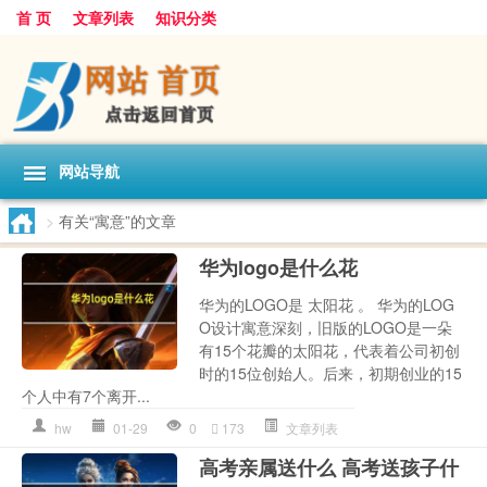
首 页
文章列表
知识分类
网站导航
>
有关“寓意”的文章
华为logo是什么花
华为的LOGO是 太阳花 。 华为的LOG
O设计寓意深刻，旧版的LOGO是一朵
有15个花瓣的太阳花，代表着公司初创
时的15位创始人。后来，初期创业的15
个人中有7个离开...
hw
01-29
0
173
文章列表
高考亲属送什么 高考送孩子什