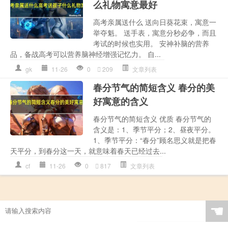
么礼物寓意最好
高考亲属送什么 送向日葵花束，寓意一
举夺魁。 送手表，寓意分秒必争，而且
考试的时候也实用。 安神补脑的营养
品，备战高考可以营养脑神经增强记忆力。 自...
gk
11-26
0
209
文章列表
春分节气的简短含义 春分的美
好寓意的含义
春分节气的简短含义 优质 春分节气的
含义是：1、季节平分；2、昼夜平分。
1、季节平分：“春分”顾名思义就是把春
天平分，到春分这一天，就意味着春天已经过去...
cf
11-26
0
817
文章列表
☚