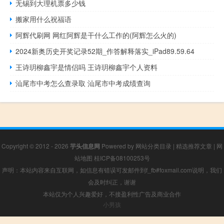
无锡到大理机票多少钱
搬家用什么祝福语
阿辉代刷网 网红阿辉是干什么工作的(阿辉怎么火的)
2024新奥历史开奖记录52期_作答解释落实_iPad89.59.64
王诗玥柳鑫宇是情侣吗 王诗玥柳鑫宇个人资料
汕尾市中考怎么查录取 汕尾市中考成绩查询
Copyright © 2012 - 2026
芋头信息网
Powered by
网站分类目录
|
精选推荐文章
|
网
站地图
桂ICP备08100253号
声明：本站内容来自互联网，如信息有错误可发邮件到f_fb#foxmail.com说明，我们
会及时纠正，谢谢
本站仅为个人兴趣爱好，不接盈利性广告及商业合作
小男孩