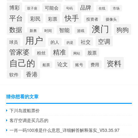
品牌
博彩
可能会
双子座
号码
在线
市场
快手
平台
彩民
彩票
投资者
摄像头
澳门
数据
狗狗
智能
游戏
新奥
时间
用户
空调
社交
球员
的人
的是
管家婆
精准
股票
粉丝
网站
自己的
资料
论文
费用
账号
船票
香港
软件
猜你想看的文章
下川岛渡船票价
客厅空调是买几匹的
一肖一码100准是什么意思_详细解答解释落实_V53.35.97