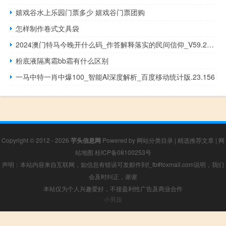
嬉戏谷水上乐园门票多少 嬉戏谷门票团购
怎样制作卷式文具袋
2024澳门特马今晚开什么码_作答解释落实的民间信仰_V59.26.23
粉底液隔离霜bb霜有什么区别
一马中特一肖中爆100_智能AI深度解析_百度移动统计版.23.156
Copyright © 2012 - 2026
芋头信息网
Powered by
网站分类目录
|
精选推荐文章
|
网
站地图
桂ICP备08100253号
声明：本站内容来自互联网，如信息有错误可发邮件到f_fb#foxmail.com说明，我们
会及时纠正，谢谢
本站仅为个人兴趣爱好，不接盈利性广告及商业合作
小男孩