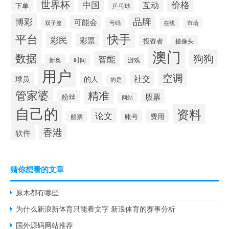
世界杯
价格
中国
互动
下单
乒乓球
品牌
博彩
可能会
双子座
号码
在线
市场
快手
平台
彩民
彩票
投资者
摄像头
澳门
数据
狗狗
智能
游戏
新奥
时间
用户
空调
社交
球员
的人
的是
管家婆
精准
股票
粉丝
网站
自己的
资料
论文
费用
账号
船票
香港
软件
猜你想看的文章
原木都有哪些
为什么新浪新体育只能看文字 新浪体育的赛事分析
国外源码网站推荐