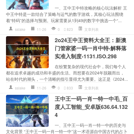
一、王中王中特攻略的核心玩法解析 王
中王中特是一款结合了策略与运气的数字游戏，其核心玩法围绕
着“特码”的选择与预测。玩家需要从1到49的数字中挑选一个“...
sslake
11-26
0
823
文章列表
2o24王中王资料大全王：新澳
门管家婆一码一肖中特-解释落
实准入制度-1131.ISO.298
在纷繁复杂的现代社会中，我们每个人
都在追求卓越的成功和丰盛的生活。而想要在2024年脱颖而出，
站在时代的潮头，一个清晰的指引显得尤为重要。这正是《2024...
sslake
11-26
0
833
文章列表
王中王一码一肖一特一中毛_百
度人工智能_安卓版636.64.132
4
一、王中王一码一肖一特一中的历史与
文化背景 “王中王一码一肖一特一中”这一术语源自中国古代的占卜