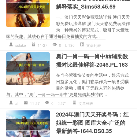
解释落实_Sims58.45.69
一、澳门天天彩免费玩法详解 澳门天天
彩免费玩法详解 澳门天天彩免费玩法作
为一种新兴的博彩形式，吸引了大量玩
家的兴趣。其核心在于通过每日免费抽奖的方式...
sslake
11-27
0
130
文章列表
奥门一肖一码一肖中##辅助数
据对比最佳解答-2046.PL.163
在当今紧张快节奏的生活中，娱乐方式
日益多元化，奥门彩票作为一项备受瞩
目的活动，吸引了无数人群的热情参
与。其中，“奥门一肖一码一肖中”更是凭借其独特的...
al
11-27
0
271
文章列表
2024年澳门天天开奖号码：红
姐统一彩图 图库大全-广泛的
最新解答-1644.DS0.35