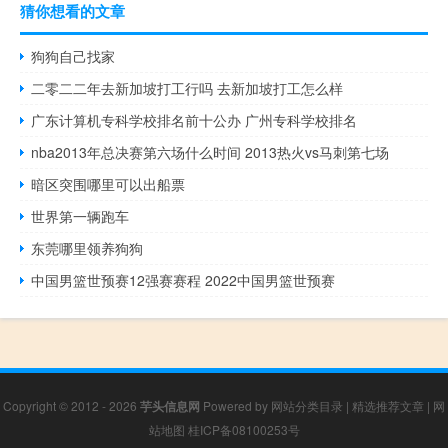
猜你想看的文章
狗狗自己找家
二零二二年去新加坡打工行吗 去新加坡打工怎么样
广东计算机专科学校排名前十公办 广州专科学校排名
nba2013年总决赛第六场什么时间 2013热火vs马刺第七场
暗区突围哪里可以出船票
世界第一辆跑车
东莞哪里领养狗狗
中国男篮世预赛12强赛赛程 2022中国男篮世预赛
Copyright © 2012 - 2026
芋头信息网
Powered by
网站分类目录
|
精选推荐文章
|
网
站地图
桂ICP备08100253号