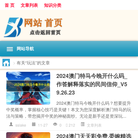
首 页
文章列表
知识分类
网站导航
>
有关“玩法”的文章
2024澳门特马今晚开什么码_
作答解释落实的民间信仰_V5
9.26.23
2024澳门特马今晚开什么码？想要提升
中奖概率，掌握核心技巧是关键！本文为您深度解析澳门特马的玩
法与策略，带您揭开中奖的神秘面纱。无论是新手还是资深玩...
sslake
11-27
0
212
文章列表
2024澳门天天彩免费,委婉精选