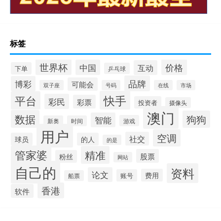
标签
世界杯
价格
中国
互动
下单
乒乓球
品牌
博彩
可能会
双子座
号码
在线
市场
快手
平台
彩民
彩票
投资者
摄像头
澳门
数据
狗狗
智能
游戏
新奥
时间
用户
空调
社交
球员
的人
的是
管家婆
精准
股票
粉丝
网站
自己的
资料
论文
费用
账号
船票
香港
软件