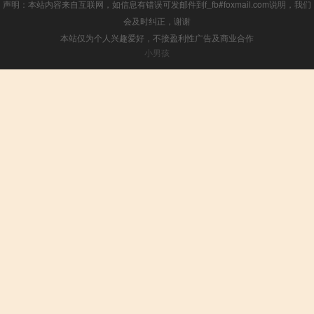
声明：本站内容来自互联网，如信息有错误可发邮件到f_fb#foxmail.com说明，我们
会及时纠正，谢谢
本站仅为个人兴趣爱好，不接盈利性广告及商业合作
小男孩