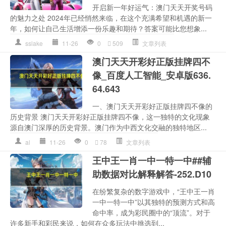
开启新一年好运气：澳门天天开奖号码
的魅力之处 2024年已经悄然来临，在这个充满希望和机遇的新一
年，如何让自己生活增添一份乐趣和期待？答案可能比您想象...
sslake
11-26
0
509
文章列表
澳门天天开彩好正版挂牌四不
像_百度人工智能_安卓版636.
64.643
一、澳门天天开彩好正版挂牌四不像的
历史背景 澳门天天开彩好正版挂牌四不像，这一独特的文化现象
源自澳门深厚的历史背景。澳门作为中西文化交融的独特地区...
al
11-26
0
78
文章列表
王中王一肖一中一特一中##辅
助数据对比解释解答-252.D10
在纷繁复杂的数字游戏中，“王中王一肖
一中一特一中”以其独特的预测方式和高
命中率，成为彩民圈中的“顶流”。对于
许多新手和彩民来说，如何在众多玩法中挑选到...