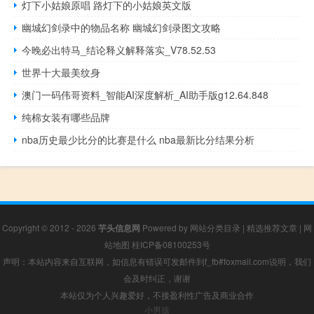
灯下小姑娘原唱 路灯下的小姑娘英文版
幽城幻剑录中的物品名称 幽城幻剑录图文攻略
今晚必出特马_结论释义解释落实_V78.52.53
世界十大最美纹身
澳门一码伟哥资料_智能AI深度解析_AI助手版g12.64.848
纯棉女装有哪些品牌
nba历史最少比分的比赛是什么 nba最新比分结果分析
Copyright © 2012 - 2026
芋头信息网
Powered by
网站分类目录
|
精选推荐文章
|
网
站地图
桂ICP备08100253号
声明：本站内容来自互联网，如信息有错误可发邮件到f_fb#foxmail.com说明，我们
会及时纠正，谢谢
本站仅为个人兴趣爱好，不接盈利性广告及商业合作
小男孩