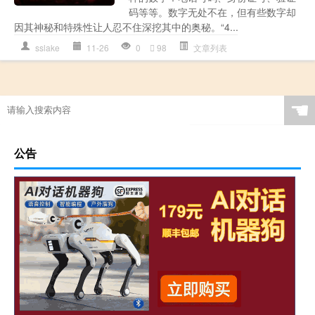
码等等。数字无处不在，但有些数字却
因其神秘和特殊性让人忍不住深挖其中的奥秘。“4...
sslake
11-26
0
98
文章列表
☚
公告