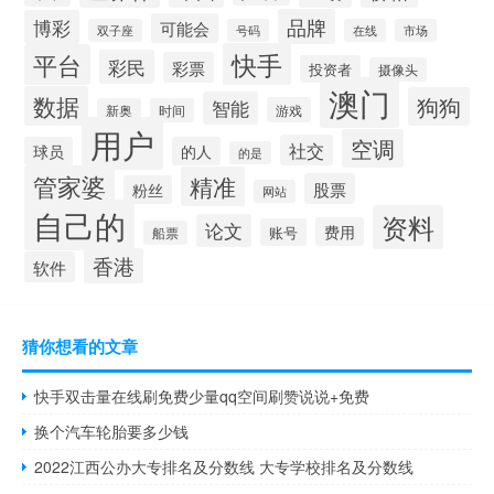
品牌
博彩
可能会
双子座
号码
在线
市场
快手
平台
彩民
彩票
投资者
摄像头
澳门
数据
狗狗
智能
游戏
新奥
时间
用户
空调
社交
球员
的人
的是
管家婆
精准
股票
粉丝
网站
自己的
资料
论文
费用
账号
船票
香港
软件
猜你想看的文章
快手双击量在线刷免费少量qq空间刷赞说说+免费
换个汽车轮胎要多少钱
2022江西公办大专排名及分数线 大专学校排名及分数线