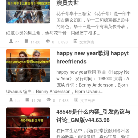
演员去世
花千骨毕十三糖宝 《花千骨》是一部中
国古装玄幻剧，毕十三和糖宝都是剧中
的角色。毕十三是一个有着英俊外表，
细腻心灵的男主角，他与花千骨一同经历了很多...
hr
11-26
0
898
文章列表
happy new year歌词 happyt
hreefriends
happy new year歌词 歌曲《Happy Ne
w Year》 发行时间： 1980年 演唱：A
BBA 作词：Benny Andersson，Bjorn
Ulvaeus 编曲：Benny Andersson，Bjorn Ulvaeu...
ha
11-26
0
488
文章列表
48549是什么内容_引发热议与
讨论_GM版v44.63.98
在日常生活中，我们经常接触到各种各
样的数字：电话号码、身份证号、验证