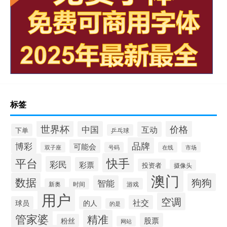
标签
世界杯
价格
中国
互动
下单
乒乓球
品牌
博彩
可能会
双子座
号码
在线
市场
快手
平台
彩民
彩票
投资者
摄像头
澳门
数据
狗狗
智能
游戏
新奥
时间
用户
空调
社交
球员
的人
的是
管家婆
精准
股票
粉丝
网站