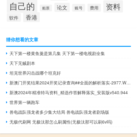
自己的
资料
论文
费用
账号
船票
香港
软件
猜你想看的文章
天下第一楼黄鱼羹是第几集 天下第一楼电视剧全集
天下无贼剧本
坦克世界闪击战哪个坦克好
新澳门开奖结果2024开奖记录查询##全面的解析落实-2977.WE80
新澳2024年精准特马资料_精选作答解释落实_安装版v540.944
世界第一辆跑车
兽电战队强龙者多少集大结局 兽电战队强龙者剧场版
无极代刷网 无极汰那怎么刷属性(无极汰那可以刷6v吗)