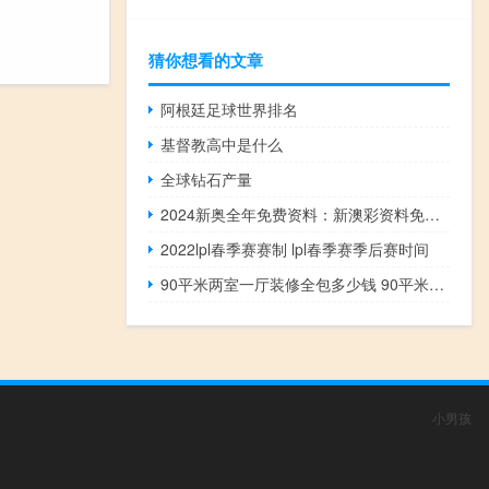
猜你想看的文章
阿根廷足球世界排名
基督教高中是什么
全球钻石产量
2024新奥全年免费资料：新澳彩资料免费大全查询下载安装-解读分析-2734.3D.A652
2022lpl春季赛赛制 lpl春季赛季后赛时间
90平米两室一厅装修全包多少钱 90平米装修全包价格
小男孩