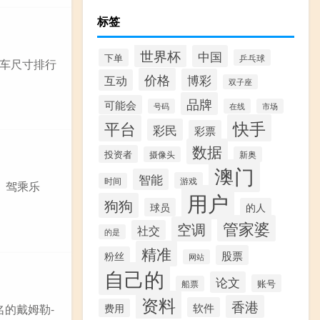
标签
世界杯
中国
下单
乒乓球
车尺寸排行
价格
博彩
互动
双子座
品牌
可能会
号码
在线
市场
快手
平台
彩民
彩票
数据
投资者
摄像头
新奥
澳门
智能
游戏
时间
。驾乘乐
用户
狗狗
球员
的人
管家婆
空调
社交
的是
精准
股票
粉丝
网站
自己的
论文
账号
船票
资料
香港
软件
著名的戴姆勒-
费用