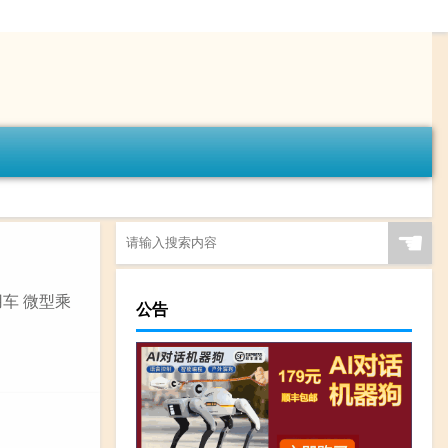
☚
用车 微型乘
公告