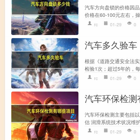
汽车方向盘锁的价格因品
价格在60-100元左右，
rc
01-29
0
汽车多久验车
根据《道路交通安全法实
检验1次；超过5年的，每6
rc
01-29
0
汽车环保检测
汽车环保检测主要包括以下
估 润滑系统技术状况维护 
rc
01-29
0