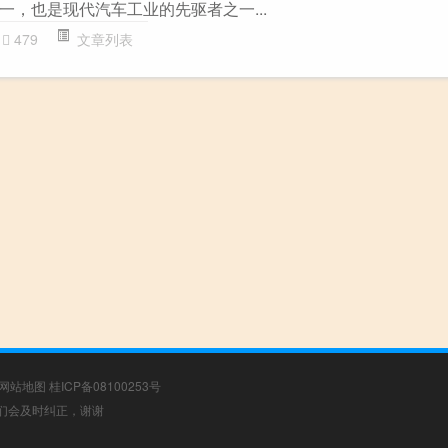
一，也是现代汽车工业的先驱者之一...
479
文章列表
网站地图
桂ICP备08100253号
，我们会及时纠正，谢谢