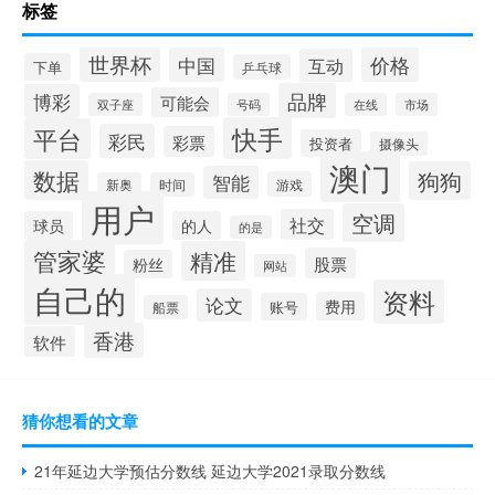
标签
世界杯
价格
中国
互动
下单
乒乓球
品牌
博彩
可能会
双子座
号码
在线
市场
快手
平台
彩民
彩票
投资者
摄像头
澳门
数据
狗狗
智能
游戏
新奥
时间
用户
空调
社交
球员
的人
的是
管家婆
精准
股票
粉丝
网站
自己的
资料
论文
费用
账号
船票
香港
软件
猜你想看的文章
21年延边大学预估分数线 延边大学2021录取分数线