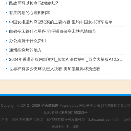
民政局可以检查吗婚姻状况
有关内卷的心理剧剧本
中国女排里约夺冠纪实的主要内容 里约中国女排冠军名单
白敬亭宋轶什么星座 狗仔曝白敬亭宋轶恋情细节
办公桌属于什么费用
通州能烧烤的地方
2024年香港正版内部资料_智能AI深度解析_百度大脑版A12.26.72
世界杯有多少支球队进入决赛 美加墨世界杯预选赛
Copyright © 2012 - 2026
芋头信息网
Powered by
网站分类目录
|
精选推荐文章
|
网
站地图
桂ICP备08100253号
声明：本站内容来自互联网，如信息有错误可发邮件到f_fb#foxmail.com说明，我们
会及时纠正，谢谢