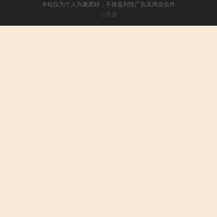
本站仅为个人兴趣爱好，不接盈利性广告及商业合作
小男孩