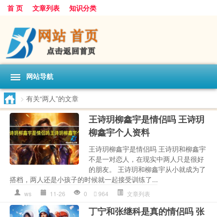
首 页
文章列表
知识分类
网站导航
>
有关“两人”的文章
王诗玥柳鑫宇是情侣吗 王诗玥
柳鑫宇个人资料
王诗玥柳鑫宇是情侣吗 王诗玥和柳鑫宇
不是一对恋人，在现实中两人只是很好
的朋友。 王诗玥和柳鑫宇从小就成为了
搭档，两人还是小孩子的时候就一起接受训练了...
ws
11-26
0
964
文章列表
丁宁和张继科是真的情侣吗 张