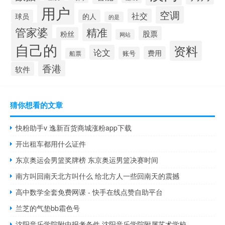
用户
空调
社交
球员
的人
的是
管家婆
精准
股票
粉丝
网站
自己的
资料
论文
费用
账号
船票
香港
软件
猜你想看的文章
快粉助手v 逸新百货商城涨粉app下载
开出租车都用什么证件
东京奥运会男篮奖牌榜 东京奥运男篮决赛时间
南方叫回南天北方叫什么 给北方人一些回南天的震撼
高中数学全套免费网课 - 快手在线点赞自助平台
兰芝的气垫bb霜色号
沈阳音乐学院附中报考条件 沈阳音乐学院附属艺术学校