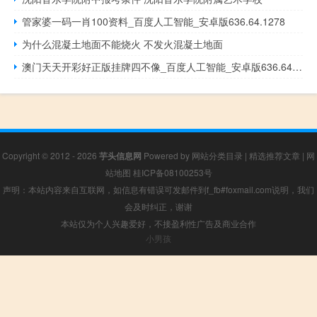
管家婆一码一肖100资料_百度人工智能_安卓版636.64.1278
为什么混凝土地面不能烧火 不发火混凝土地面
澳门天天开彩好正版挂牌四不像_百度人工智能_安卓版636.64.643
Copyright © 2012 - 2026
芋头信息网
Powered by
网站分类目录
|
精选推荐文章
|
网
站地图
桂ICP备08100253号
声明：本站内容来自互联网，如信息有错误可发邮件到f_fb#foxmail.com说明，我们
会及时纠正，谢谢
本站仅为个人兴趣爱好，不接盈利性广告及商业合作
小男孩