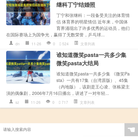
继科丁宁结婚照
丁宁和张继科：一段备受关注的体育情
侣 体育界的明星情侣 近年来，中国体
育界涌现出了许多优秀的运动员，他们
在国际赛场上为国争光，赢得了无数荣誉，乒乓球...
dn
11-26
0
524
文章列表
谁知道微笑pasta一共多少集
微笑pasta大结局
谁知道微笑pasta一共多少集 《微笑Pa
sta》一共有17集（台湾原版）、45集
（内地版），该剧是王心凌、张栋梁主
演的偶像剧，2006年7月16日播出，讲述了一对年轻...
sz
11-26
0
717
文章列表
☚