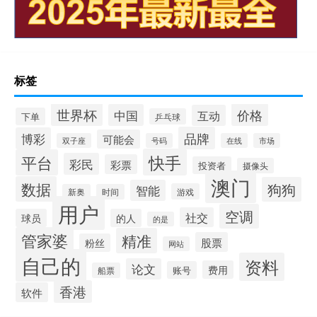
标签
世界杯
价格
中国
互动
下单
乒乓球
品牌
博彩
可能会
双子座
号码
在线
市场
快手
平台
彩民
彩票
投资者
摄像头
澳门
数据
狗狗
智能
游戏
新奥
时间
用户
空调
社交
球员
的人
的是
管家婆
精准
股票
粉丝
网站
自己的
资料
论文
费用
账号
船票
香港
软件