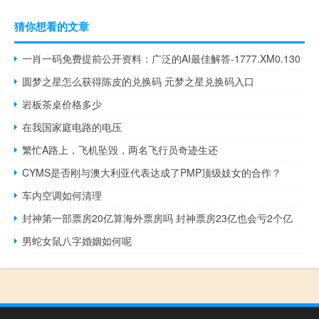
猜你想看的文章
一肖一码免费提前公开资料：广泛的AI最佳解答-1777.XM0.130
圆梦之星怎么获得陈皮的兑换码 元梦之星兑换码入口
岩板茶桌价格多少
在我国家庭电路的电压
繁忙A路上，飞机坠毁，两名飞行员奇迹生还
CYMS是否刚与澳大利亚代表达成了PMP顶级妓女的合作？
车内空调如何清理
封神第一部票房20亿算海外票房吗 封神票房23亿也会亏2个亿
男蛇女鼠八字婚姻如何呢