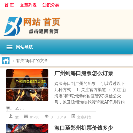
首 页
文章列表
知识分类
网站导航
>
有关“海口”的文章
广州到海口船票怎么订票
购买海口到广州的船票，可以通过以下
几种方式： 1. 关注官方渠道 ： 关注“新
海港”和“琼州海峡轮渡管家”微信公众
号，以及琼州海峡轮渡管家APP进行购
票。 2. ...
gz
01-30
0
819
文章列表
海口至郑州机票价钱多少