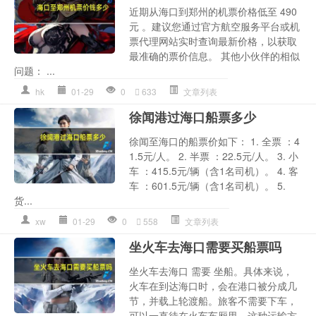
近期从海口到郑州的机票价格低至 490
元 。建议您通过官方航空服务平台或机
票代理网站实时查询最新价格，以获取
最准确的票价信息。 其他小伙伴的相似
问题： ...
hk
01-29
0
633
文章列表
徐闻港过海口船票多少
徐闻至海口的船票价如下： 1. 全票 ：4
1.5元/人。 2. 半票 ：22.5元/人。 3. 小
车 ：415.5元/辆（含1名司机）。 4. 客
车 ：601.5元/辆（含1名司机）。 5.
货...
xw
01-29
0
558
文章列表
坐火车去海口需要买船票吗
坐火车去海口 需要 坐船。具体来说，
火车在到达海口时，会在港口被分成几
节，并载上轮渡船。旅客不需要下车，
可以一直待在火车车厢里。这种运输方