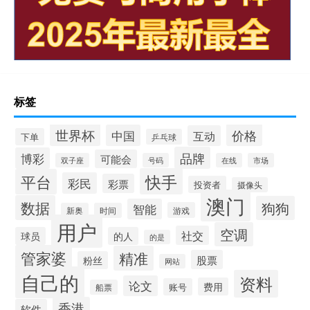
标签
世界杯
价格
中国
互动
下单
乒乓球
品牌
博彩
可能会
双子座
号码
在线
市场
快手
平台
彩民
彩票
投资者
摄像头
澳门
数据
狗狗
智能
游戏
新奥
时间
用户
空调
社交
球员
的人
的是
管家婆
精准
股票
粉丝
网站
自己的
资料
论文
费用
账号
船票
香港
软件