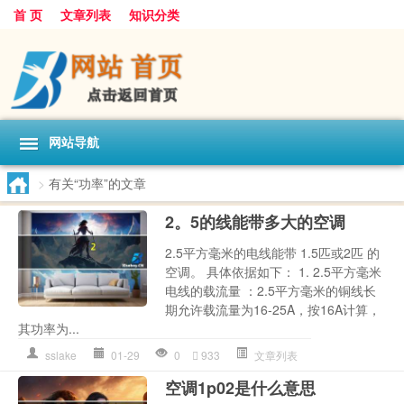
首 页
文章列表
知识分类
网站导航
>
有关“功率”的文章
2。5的线能带多大的空调
2.5平方毫米的电线能带 1.5匹或2匹 的
空调。 具体依据如下： 1. 2.5平方毫米
电线的载流量 ：2.5平方毫米的铜线长
期允许载流量为16-25A，按16A计算，
其功率为...
sslake
01-29
0
933
文章列表
空调1p02是什么意思