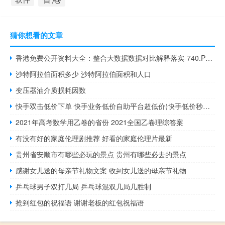
猜你想看的文章
香港免费公开资料大全：整合大数据数据对比解释落实-740.PL.102
沙特阿拉伯面积多少 沙特阿拉伯面积和人口
变压器油介质损耗因数
快手双击低价下单 快手业务低价自助平台超低价(快手低价秒杀是什么手段)
2021年高考数学用乙卷的省份 2021全国乙卷理综答案
有没有好的家庭伦理剧推荐 好看的家庭伦理片最新
贵州省安顺市有哪些必玩的景点 贵州有哪些必去的景点
感谢女儿送的母亲节礼物文案 收到女儿送的母亲节礼物
乒乓球男子双打几局 乒乓球混双几局几胜制
抢到红包的祝福语 谢谢老板的红包祝福语