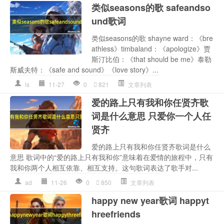
类似seasons的歌 safeandso
und歌词
类似seasons的歌 shayne ward：《bre
athless》timbaland：《apologize》贾
斯汀比伯：《that should be me》泰勒
斯威夫特：《safe and sound》《love story》...
ls
11-27
0
821
文章列表
爱的路上只有我和你任贤齐歌
词是什么意思 只爱你一个人任
贤齐
爱的路上只有我和你任贤齐歌词是什么
意思 歌词中的“爱的路上只有我和你”意味着在爱情的旅程中，只有
我和你两个人相互依靠、相互支持。这句歌词表达了歌手对...
ad
11-26
0
850
文章列表
happy new year歌词 happyt
hreefriends