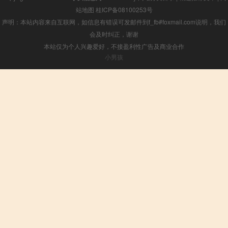
站地图
桂ICP备08100253号
声明：本站内容来自互联网，如信息有错误可发邮件到f_fb#foxmail.com说明，我们
会及时纠正，谢谢
本站仅为个人兴趣爱好，不接盈利性广告及商业合作
小男孩