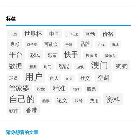
标签
世界杯
价格
中国
互动
下单
乒乓球
品牌
博彩
可能会
双子座
号码
在线
市场
快手
平台
彩民
彩票
投资者
摄像头
澳门
数据
狗狗
智能
游戏
新奥
时间
用户
空调
社交
球员
的人
的是
管家婆
精准
股票
粉丝
网站
自己的
资料
论文
费用
账号
船票
香港
软件
猜你想看的文章