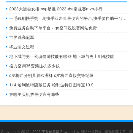
2023大运会女排mvp是谁 2023nba常规赛mvp排行
一毛钱刷快手赞 - 刷快手双击量最便宜的平台,快手赞自助平台下单
免费业务自助下单平台 - qq空间说说赞网站免费
世界跳高冠军
毕业论文过程
地下城与勇士剑魂偷师技能有哪些 地下城与勇士剑魂技能
格力空调35变频挂机多少钱
c罗梅西分别几届欧洲杯 c罗梅西直接交锋纪录
114 哈利波特隐藏任务 哈利波特拼图寻宝10.9
在哪里买机票最便宜有哪些
Copyright © 2012 - 2026
芋头信息网
Powered by
网站分类目录
|
精选推荐文章
|
网