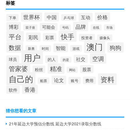
标签
世界杯
价格
中国
互动
下单
乒乓球
品牌
博彩
可能会
双子座
号码
在线
市场
快手
平台
彩民
彩票
投资者
摄像头
澳门
数据
狗狗
智能
游戏
新奥
时间
用户
空调
社交
球员
的人
的是
管家婆
精准
股票
粉丝
网站
自己的
资料
论文
费用
账号
船票
香港
软件
猜你想看的文章
21年延边大学预估分数线 延边大学2021录取分数线