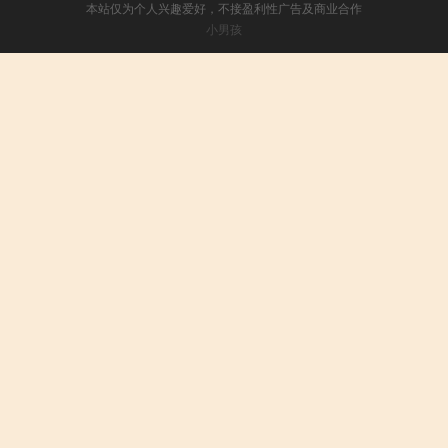
本站仅为个人兴趣爱好，不接盈利性广告及商业合作
小男孩