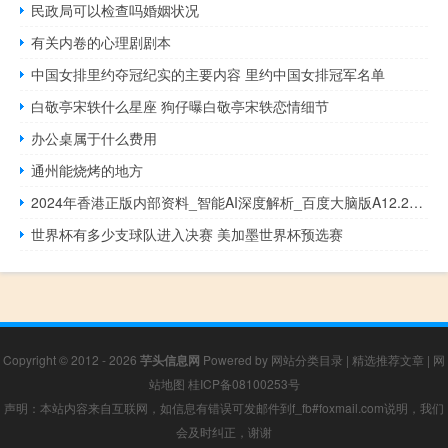
民政局可以检查吗婚姻状况
有关内卷的心理剧剧本
中国女排里约夺冠纪实的主要内容 里约中国女排冠军名单
白敬亭宋轶什么星座 狗仔曝白敬亭宋轶恋情细节
办公桌属于什么费用
通州能烧烤的地方
2024年香港正版内部资料_智能AI深度解析_百度大脑版A12.26.72
世界杯有多少支球队进入决赛 美加墨世界杯预选赛
Copyright © 2012 - 2026
芋头信息网
Powered by
网站分类目录
|
精选推荐文章
|
网
站地图
桂ICP备08100253号
声明：本站内容来自互联网，如信息有错误可发邮件到f_fb#foxmail.com说明，我们
会及时纠正，谢谢